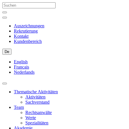
Auszeichnungen
Rekrutierung
Kontakt
Kundenbereich
De
English
Français
Nederlands
Thematische Aktivitäten
Aktivitäten
Sachverstand
Team
Rechtsanwälte
Werte
Spezialitäten
Akademie