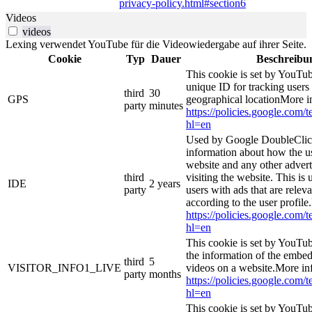
privacy-policy.html#section6
Videos
videos
Lexing verwendet YouTube für die Videowiedergabe auf ihrer Seite.
Cookie
Typ
Dauer
Beschreibu
This cookie is set by YouTub
unique ID for tracking users
third
30
GPS
geographical locationMore i
party
minutes
https://policies.google.com/
hl=en
Used by Google DoubleClick
information about how the us
website and any other adver
third
visiting the website. This is 
IDE
2 years
party
users with ads that are relev
according to the user profile
https://policies.google.com/
hl=en
This cookie is set by YouTub
the information of the emb
third
5
VISITOR_INFO1_LIVE
videos on a website.More in
party
months
https://policies.google.com/
hl=en
This cookie is set by YouTub