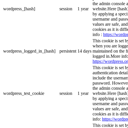
the admin console a
wordpress_[hash]
session
1 year
website.Here [hash] 
by applying a speci
username and passwo
values are safe, an
cookies as it is dif
info :
https://wordpr
This cookie is set 
when you are logge
wordpress_logged_in_[hash]
persistent
14 days
maintained on the f
logged in.More info
https://wordpress.or
This cookie is set b
authentication detai
include the userna
password. However, 
the admin console a
wordpress_test_cookie
session
1 year
website.Here [hash] 
by applying a speci
username and passwo
values are safe, an
cookies as it is dif
info:
https://wordpr
This cookie is set