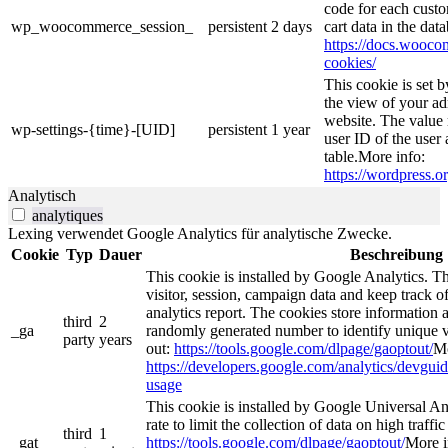
code for each custo
wp_woocommerce_session_
persistent
2 days
cart data in the da
https://docs.woo
cookies/
This cookie is set 
the view of your ad
website. The value 
wp-settings-{time}-[UID]
persistent
1 year
user ID of the user 
table.More info:
https://wordpress.or
Analytisch
analytiques
Lexing verwendet Google Analytics für analytische Zwecke.
Cookie
Typ
Dauer
Beschreibung
This cookie is installed by Google Analytics. Th
visitor, session, campaign data and keep track of 
analytics report. The cookies store information
third
2
_ga
randomly generated number to identify unique v
party
years
out:
https://tools.google.com/dlpage/gaoptout/
Mo
https://developers.google.com/analytics/devguide
usage
This cookie is installed by Google Universal Anal
rate to limit the collection of data on high traffic
third
1
_gat
https://tools.google.com/dlpage/gaoptout/
More i