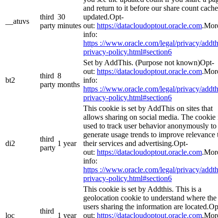
and return to it before our share count cache
third
30
updated.Opt-
__atuvs
party
minutes
out:
https://datacloudoptout.oracle.com
.Mor
info:
https ://www.oracle.com/legal/privacy/addth
privacy-policy.html#section6
Set by AddThis. (Purpose not known)Opt-
out:
https://datacloudoptout.oracle.com
.Mor
third
8
bt2
info:
party
months
https ://www.oracle.com/legal/privacy/addth
privacy-policy.html#section6
This cookie is set by AddThis on sites that
allows sharing on social media. The cookie 
used to track user behavior anonymously to
generate usage trends to improve relevance 
third
di2
1 year
their services and advertising.Opt-
party
out:
https://datacloudoptout.oracle.com
.Mor
info:
https ://www.oracle.com/legal/privacy/addth
privacy-policy.html#section6
This cookie is set by Addthis. This is a
geolocation cookie to understand where the
users sharing the information are located.Op
third
loc
1 year
out:
https://datacloudoptout.oracle.com
.Mor