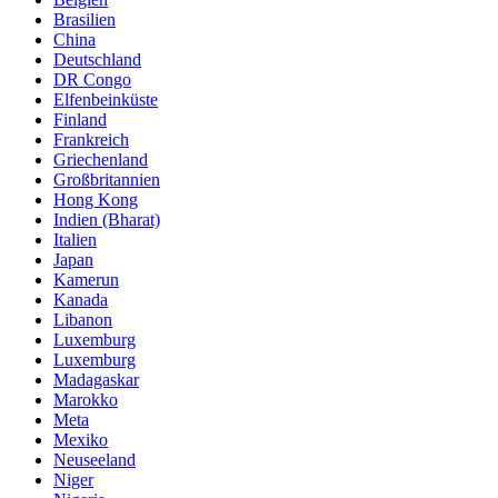
Brasilien
China
Deutschland
DR Congo
Elfenbeinküste
Finland
Frankreich
Griechenland
Großbritannien
Hong Kong
Indien (Bharat)
Italien
Japan
Kamerun
Kanada
Libanon
Luxemburg
Luxemburg
Madagaskar
Marokko
Meta
Mexiko
Neuseeland
Niger