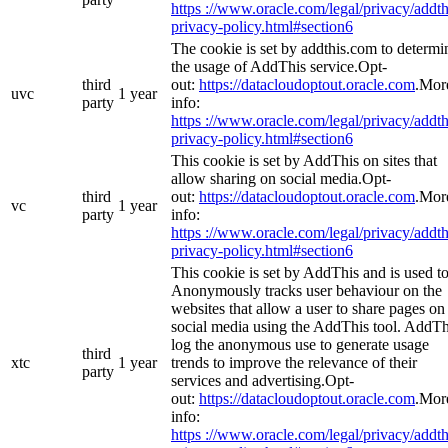
https ://www.oracle.com/legal/privacy/addth
privacy-policy.html#section6
The cookie is set by addthis.com to determi
the usage of AddThis service.Opt-
third
out:
https://datacloudoptout.oracle.com
.Mor
uvc
1 year
party
info:
https ://www.oracle.com/legal/privacy/addth
privacy-policy.html#section6
This cookie is set by AddThis on sites that
allow sharing on social media.Opt-
third
out:
https://datacloudoptout.oracle.com
.Mor
vc
1 year
party
info:
https ://www.oracle.com/legal/privacy/addth
privacy-policy.html#section6
This cookie is set by AddThis and is used t
Anonymously tracks user behaviour on the
websites that allow a user to share pages on
social media using the AddThis tool. AddTh
log the anonymous use to generate usage
third
xtc
1 year
trends to improve the relevance of their
party
services and advertising.Opt-
out:
https://datacloudoptout.oracle.com
.Mor
info:
https ://www.oracle.com/legal/privacy/addth