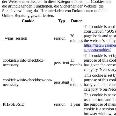
der Website unerlässlich. In diese Kategorie fallen nur Cookies, die
die grundlegenden Funktionen, die Sicherheit der Website, die
Sprachverwaltung, das Herunterladen von Dokumenten und die
Online-Beratung gewährleisten.
Cookie
Typ
Dauer
This cookie is use
consultation / SOS)
30
page loads and to s
_wpas_session
session
minutes
the website's abilit
https://getawesom
support/cookies/
This cookie is set
cookielawinfo-checkbox-
11
purpose of this cook
persistent
necessary
months
has given the conse
category 'Necessary
This cookie is set
cookielawinfo-checkbox-non-
11
purpose of this cook
persistent
necessary
months
has given their con
category 'Non-Nece
This cookie is nati
used to store and id
PHPSESSID
session
1 year
the purpose of mana
cookie is a session 
browser windows ar