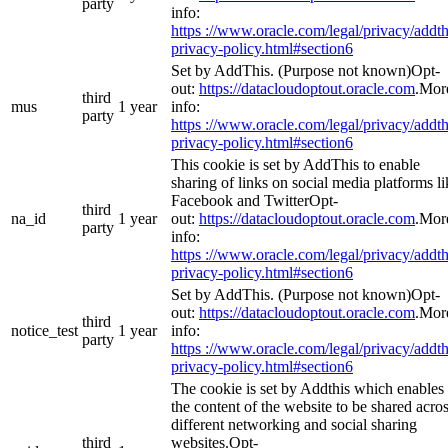
party
info:
https ://www.oracle.com/legal/privacy/addth
privacy-policy.html#section6
Set by AddThis. (Purpose not known)Opt-
out:
https://datacloudoptout.oracle.com
.Mor
third
mus
1 year
info:
party
https ://www.oracle.com/legal/privacy/addth
privacy-policy.html#section6
This cookie is set by AddThis to enable
sharing of links on social media platforms li
Facebook and TwitterOpt-
third
na_id
1 year
out:
https://datacloudoptout.oracle.com
.Mor
party
info:
https ://www.oracle.com/legal/privacy/addth
privacy-policy.html#section6
Set by AddThis. (Purpose not known)Opt-
out:
https://datacloudoptout.oracle.com
.Mor
third
notice_test
1 year
info:
party
https ://www.oracle.com/legal/privacy/addth
privacy-policy.html#section6
The cookie is set by Addthis which enables
the content of the website to be shared acro
different networking and social sharing
third
websites.Opt-