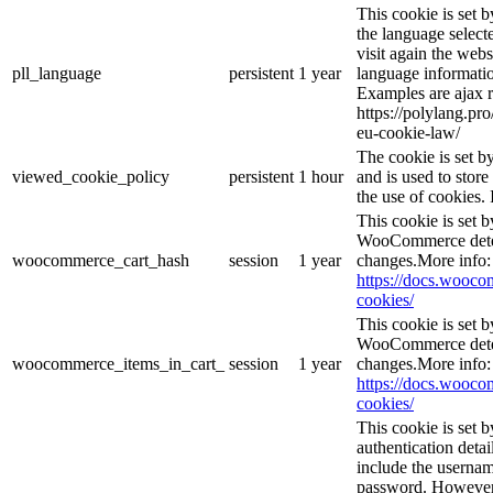
This cookie is set 
the language selec
visit again the webs
pll_language
persistent
1 year
language informatio
Examples are ajax r
https://polylang.pr
eu-cookie-law/
The cookie is set 
viewed_cookie_policy
persistent
1 hour
and is used to stor
the use of cookies. 
This cookie is set
WooCommerce deter
woocommerce_cart_hash
session
1 year
changes.More info:
https://docs.woo
cookies/
This cookie is set
WooCommerce deter
woocommerce_items_in_cart_
session
1 year
changes.More info:
https://docs.woo
cookies/
This cookie is set b
authentication detai
include the userna
password. However, 