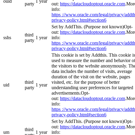
ouid
1 year
party
out:
https://datacloudoptout.oracle.com
.Mor
info:
https ://www.oracle.com/legal/privacy/addth
privacy-policy.html#section6
Set by AddThis. (Purpose not known)Opt-
out:
https://datacloudoptout.oracle.com
.Mor
third
sshs
1 year
info:
party
https ://www.oracle.com/legal/privacy/addth
privacy-policy.html#section6
This cookie is set by Addthis. This cookie i
used to measure the number and behavior o
the visitors to the website anonymously. Th
data includes the number of visits, average
duration of the visit on the website, pages
third
visited, etc. for the purpose of better
uid
1 year
party
understanding user preferences for targeted
advertisements.Opt-
out:
https://datacloudoptout.oracle.com
.Mor
info:
https ://www.oracle.com/legal/privacy/addth
privacy-policy.html#section6
Set by AddThis. (Purpose not known)Opt-
out:
https://datacloudoptout.oracle.com
.Mor
third
um
1 year
info:
party