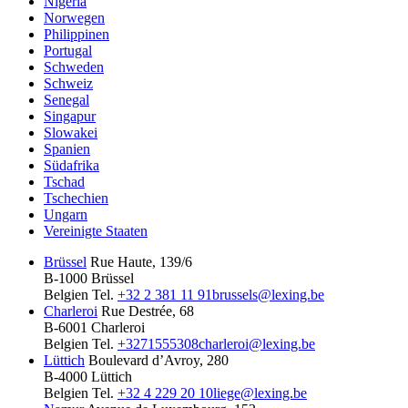
Nigeria
Norwegen
Philippinen
Portugal
Schweden
Schweiz
Senegal
Singapur
Slowakei
Spanien
Südafrika
Tschad
Tschechien
Ungarn
Vereinigte Staaten
Brüssel
Rue Haute, 139/6
B-1000 Brüssel
Belgien
Tel.
+32 2 381 11 91
brussels@lexing.be
Charleroi
Rue Destrée, 68
B-6001 Charleroi
Belgien
Tel.
+3271555308
charleroi@lexing.be
Lüttich
Boulevard d’Avroy, 280
B-4000 Lüttich
Belgien
Tel.
+32 4 229 20 10
liege@lexing.be