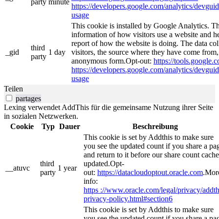
party
minute
https://developers.google.com/analytics/devguide
usage
This cookie is installed by Google Analytics. Th
information of how visitors use a website and he
report of how the website is doing. The data co
third
_gid
1 day
visitors, the source where they have come from, 
party
anonymous form.Opt-out:
https://tools.google.
https://developers.google.com/analytics/devguide
usage
Teilen
partages
Lexing verwendet AddThis für die gemeinsame Nutzung ihrer Seite
in sozialen Netzwerken.
Cookie
Typ
Dauer
Beschreibung
This cookie is set by Addthis to make sure
you see the updated count if you share a pa
and return to it before our share count cache
third
updated.Opt-
__atuvc
1 year
party
out:
https://datacloudoptout.oracle.com
.Mor
info:
https ://www.oracle.com/legal/privacy/addth
privacy-policy.html#section6
This cookie is set by Addthis to make sure
you see the updated count if you share a pa