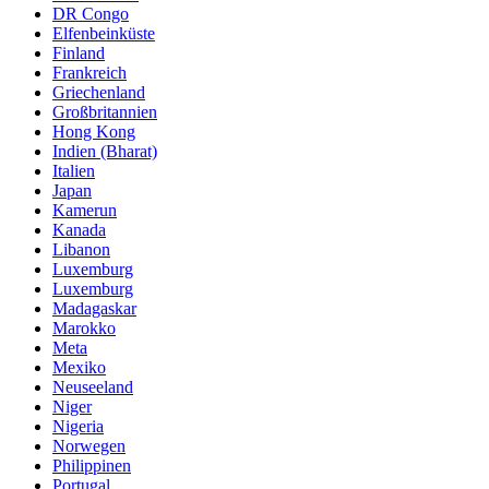
DR Congo
Elfenbeinküste
Finland
Frankreich
Griechenland
Großbritannien
Hong Kong
Indien (Bharat)
Italien
Japan
Kamerun
Kanada
Libanon
Luxemburg
Luxemburg
Madagaskar
Marokko
Meta
Mexiko
Neuseeland
Niger
Nigeria
Norwegen
Philippinen
Portugal