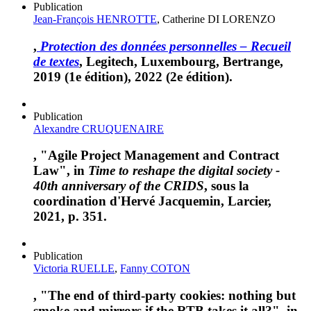
Publication
Jean-François HENROTTE
, Catherine DI LORENZO
,
Protection des données personnelles – Recueil
de textes
, Legitech, Luxembourg, Bertrange,
2019 (1e édition), 2022 (2e édition).
Publication
Alexandre CRUQUENAIRE
, "Agile Project Management and Contract
Law", in
Time to reshape the digital society -
40th anniversary of the CRIDS
, sous la
coordination d'Hervé Jacquemin, Larcier,
2021, p. 351.
Publication
Victoria RUELLE
,
Fanny COTON
, "The end of third-party cookies: nothing but
smoke and mirrors if the RTB takes it all?", in