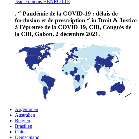
Jean-François HENROTTE
, “ Pandémie de la COVID-19 : délais de
forclusion et de prescription “ in Droit & Justice
à l’épreuve de la COVID-19, CIB, Congrès de
la CIB, Gabon, 2 décembre 2021.
Argentinien
Australien
Belgien
Brasilien
China
Deutschland