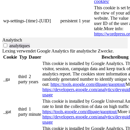
cookies/
This cookie is set 
the view of your ad
website. The value 
wp-settings-{time}-[UID]
persistent
1 year
user ID of the user 
table.More info:
https://wordpress.or
Analytisch
analytiques
Lexing verwendet Google Analytics für analytische Zwecke.
Cookie
Typ
Dauer
Beschreibung
This cookie is installed by Google Analytics. Th
visitor, session, campaign data and keep track of 
analytics report. The cookies store information
third
2
_ga
randomly generated number to identify unique v
party
years
out:
https://tools.google.com/dlpage/gaoptout/
Mo
https://developers.google.com/analytics/devguide
usage
This cookie is installed by Google Universal Anal
rate to limit the collection of data on high traffic
third
1
_gat
https://tools.google.com/dlpage/gaoptout/
More i
party
minute
https://developers.google.com/analytics/devguide
usage
This cookie is installed by Google Analytics. Th