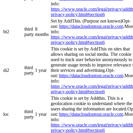
info:
https ://www.oracle.com/legal/privacy/addth
privacy-policy.html#section6
Set by AddThis. (Purpose not known)Opt-
out:
https://datacloudoptout.oracle.com
.Mor
third
8
bt2
info:
party
months
https ://www.oracle.com/legal/privacy/addth
privacy-policy.html#section6
This cookie is set by AddThis on sites that
allows sharing on social media. The cookie 
used to track user behavior anonymously to
generate usage trends to improve relevance 
third
di2
1 year
their services and advertising.Opt-
party
out:
https://datacloudoptout.oracle.com
.Mor
info:
https ://www.oracle.com/legal/privacy/addth
privacy-policy.html#section6
This cookie is set by Addthis. This is a
geolocation cookie to understand where the
users sharing the information are located.Op
third
loc
1 year
out:
https://datacloudoptout.oracle.com
.Mor
party
info:
https ://www.oracle.com/legal/privacy/addth
privacy-policy.html#section6