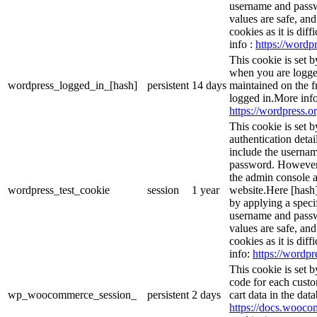
username and passwo
values are safe, an
cookies as it is dif
info :
https://wordpr
This cookie is set 
when you are logge
wordpress_logged_in_[hash]
persistent
14 days
maintained on the f
logged in.More info
https://wordpress.or
This cookie is set b
authentication detai
include the userna
password. However, 
the admin console a
wordpress_test_cookie
session
1 year
website.Here [hash] 
by applying a speci
username and passwo
values are safe, an
cookies as it is dif
info:
https://wordpr
This cookie is set
code for each custo
wp_woocommerce_session_
persistent
2 days
cart data in the da
https://docs.woo