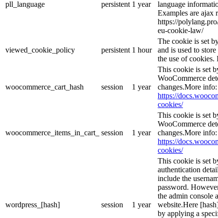
pll_language
persistent
1 year
language informatio
Examples are ajax r
https://polylang.pr
eu-cookie-law/
The cookie is set 
viewed_cookie_policy
persistent
1 hour
and is used to stor
the use of cookies. 
This cookie is set
WooCommerce deter
woocommerce_cart_hash
session
1 year
changes.More info:
https://docs.woo
cookies/
This cookie is set
WooCommerce deter
woocommerce_items_in_cart_
session
1 year
changes.More info:
https://docs.woo
cookies/
This cookie is set b
authentication detai
include the userna
password. However, 
the admin console a
wordpress_[hash]
session
1 year
website.Here [hash] 
by applying a speci