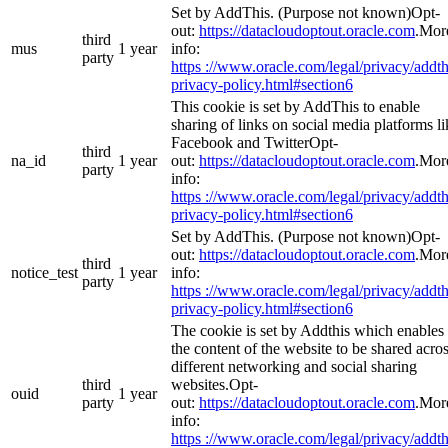
Set by AddThis. (Purpose not known)Opt-
out:
https://datacloudoptout.oracle.com
.Mor
third
mus
1 year
info:
party
https ://www.oracle.com/legal/privacy/addth
privacy-policy.html#section6
This cookie is set by AddThis to enable
sharing of links on social media platforms li
Facebook and TwitterOpt-
third
na_id
1 year
out:
https://datacloudoptout.oracle.com
.Mor
party
info:
https ://www.oracle.com/legal/privacy/addth
privacy-policy.html#section6
Set by AddThis. (Purpose not known)Opt-
out:
https://datacloudoptout.oracle.com
.Mor
third
notice_test
1 year
info:
party
https ://www.oracle.com/legal/privacy/addth
privacy-policy.html#section6
The cookie is set by Addthis which enables
the content of the website to be shared acro
different networking and social sharing
third
websites.Opt-
ouid
1 year
party
out:
https://datacloudoptout.oracle.com
.Mor
info:
https ://www.oracle.com/legal/privacy/addth