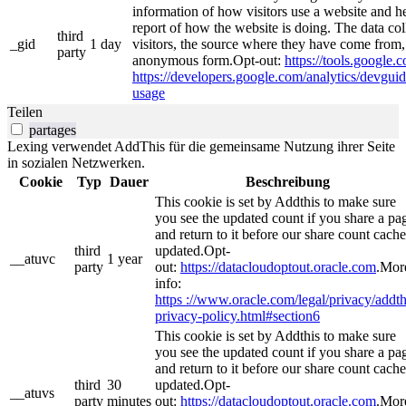
information of how visitors use a website and he
report of how the website is doing. The data co
third
_gid
1 day
visitors, the source where they have come from, 
party
anonymous form.Opt-out:
https://tools.google.
https://developers.google.com/analytics/devguide
usage
Teilen
partages
Lexing verwendet AddThis für die gemeinsame Nutzung ihrer Seite
in sozialen Netzwerken.
Cookie
Typ
Dauer
Beschreibung
This cookie is set by Addthis to make sure
you see the updated count if you share a pa
and return to it before our share count cache
third
updated.Opt-
__atuvc
1 year
party
out:
https://datacloudoptout.oracle.com
.Mor
info:
https ://www.oracle.com/legal/privacy/addth
privacy-policy.html#section6
This cookie is set by Addthis to make sure
you see the updated count if you share a pa
and return to it before our share count cache
third
30
updated.Opt-
__atuvs
party
minutes
out:
https://datacloudoptout.oracle.com
.Mor