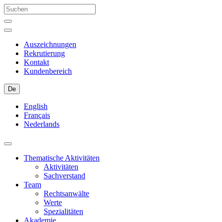
Auszeichnungen
Rekrutierung
Kontakt
Kundenbereich
De
English
Français
Nederlands
Thematische Aktivitäten
Aktivitäten
Sachverstand
Team
Rechtsanwälte
Werte
Spezialitäten
Akademie