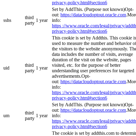
privacy-policy.html#section6
Set by AddThis. (Purpose not known)Opt-
out:
https://datacloudoptout.oracle.com
.Mor
third
sshs
1 year
info:
party
https ://www.oracle.com/legal/privacy/addth
privacy-policy.html#section6
This cookie is set by Addthis. This cookie i
used to measure the number and behavior o
the visitors to the website anonymously. Th
data includes the number of visits, average
duration of the visit on the website, pages
third
visited, etc. for the purpose of better
uid
1 year
party
understanding user preferences for targeted
advertisements.Opt-
out:
https://datacloudoptout.oracle.com
.Mor
info:
https ://www.oracle.com/legal/privacy/addth
privacy-policy.html#section6
Set by AddThis. (Purpose not known)Opt-
out:
https://datacloudoptout.oracle.com
.Mor
third
um
1 year
info:
party
https ://www.oracle.com/legal/privacy/addth
privacy-policy.html#section6
The cookie is set by addthis.com to determi