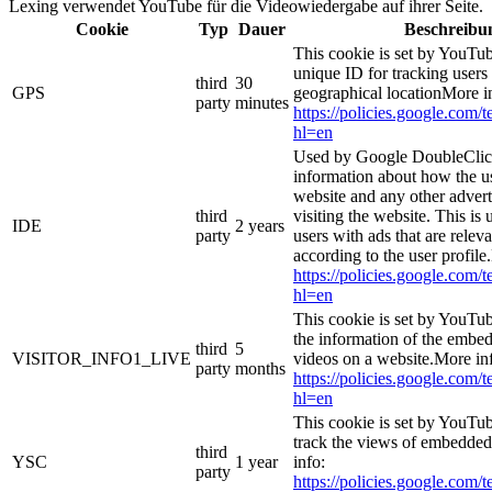
Lexing verwendet YouTube für die Videowiedergabe auf ihrer Seite.
Cookie
Typ
Dauer
Beschreibu
This cookie is set by YouTub
unique ID for tracking users
third
30
GPS
geographical locationMore i
party
minutes
https://policies.google.com/
hl=en
Used by Google DoubleClick
information about how the us
website and any other adver
third
visiting the website. This is 
IDE
2 years
party
users with ads that are relev
according to the user profile
https://policies.google.com/
hl=en
This cookie is set by YouTub
the information of the emb
third
5
VISITOR_INFO1_LIVE
videos on a website.More in
party
months
https://policies.google.com/
hl=en
This cookie is set by YouTub
track the views of embedde
third
YSC
1 year
info:
party
https://policies.google.com/