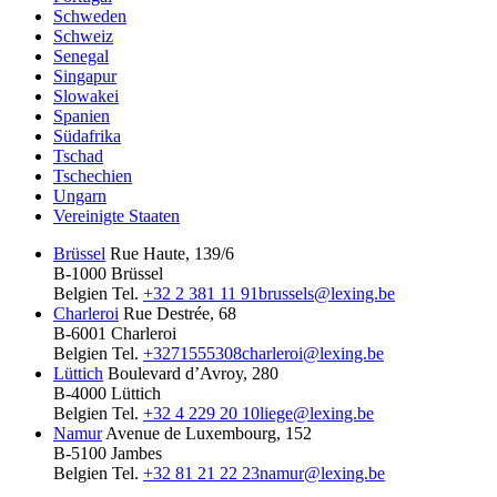
Schweden
Schweiz
Senegal
Singapur
Slowakei
Spanien
Südafrika
Tschad
Tschechien
Ungarn
Vereinigte Staaten
Brüssel
Rue Haute, 139/6
B-1000 Brüssel
Belgien
Tel.
+32 2 381 11 91
brussels@lexing.be
Charleroi
Rue Destrée, 68
B-6001 Charleroi
Belgien
Tel.
+3271555308
charleroi@lexing.be
Lüttich
Boulevard d’Avroy, 280
B-4000 Lüttich
Belgien
Tel.
+32 4 229 20 10
liege@lexing.be
Namur
Avenue de Luxembourg, 152
B-5100 Jambes
Belgien
Tel.
+32 81 21 22 23
namur@lexing.be