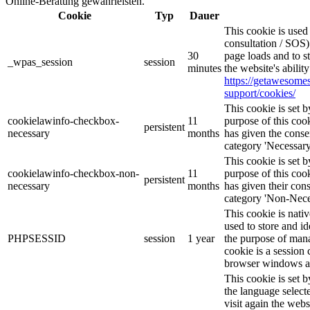
Online-Beratung gewährleisten.
Cookie
Typ
Dauer
This cookie is use
consultation / SOS)
30
page loads and to s
_wpas_session
session
minutes
the website's abilit
https://getawesom
support/cookies/
This cookie is set
cookielawinfo-checkbox-
11
purpose of this cook
persistent
necessary
months
has given the conse
category 'Necessary
This cookie is set
cookielawinfo-checkbox-non-
11
purpose of this cook
persistent
necessary
months
has given their con
category 'Non-Nece
This cookie is nati
used to store and id
PHPSESSID
session
1 year
the purpose of mana
cookie is a session 
browser windows ar
This cookie is set 
the language selec
visit again the webs