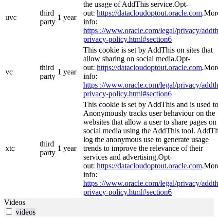
the usage of AddThis service.Opt-
third
out:
https://datacloudoptout.oracle.com
.Mor
uvc
1 year
party
info:
https ://www.oracle.com/legal/privacy/addth
privacy-policy.html#section6
This cookie is set by AddThis on sites that
allow sharing on social media.Opt-
third
out:
https://datacloudoptout.oracle.com
.Mor
vc
1 year
party
info:
https ://www.oracle.com/legal/privacy/addth
privacy-policy.html#section6
This cookie is set by AddThis and is used t
Anonymously tracks user behaviour on the
websites that allow a user to share pages on
social media using the AddThis tool. AddTh
log the anonymous use to generate usage
third
xtc
1 year
trends to improve the relevance of their
party
services and advertising.Opt-
out:
https://datacloudoptout.oracle.com
.Mor
info:
https ://www.oracle.com/legal/privacy/addth
privacy-policy.html#section6
Videos
videos