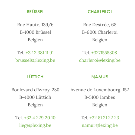
BRÜSSEL
CHARLEROI
Rue Haute, 139/6
Rue Destrée, 68
B-1000 Brüssel
B-6001 Charleroi
Belgien
Belgien
Tel.
+32 2 381 11 91
Tel.
+3271555308
brussels@lexing.be
charleroi@lexing.be
LÜTTICH
NAMUR
Boulevard d’Avroy, 280
Avenue de Luxembourg, 152
B-4000 Lüttich
B-5100 Jambes
Belgien
Belgien
Tel.
+32 4 229 20 10
Tel.
+32 81 21 22 23
liege@lexing.be
namur@lexing.be