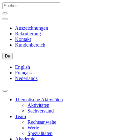
Auszeichnungen
Rekrutierung
Kontakt
Kundenbereich
De
English
Français
Nederlands
Thematische Aktivitäten
Aktivitäten
Sachverstand
Team
Rechtsanwälte
Werte
Spezialitäten
Akademie