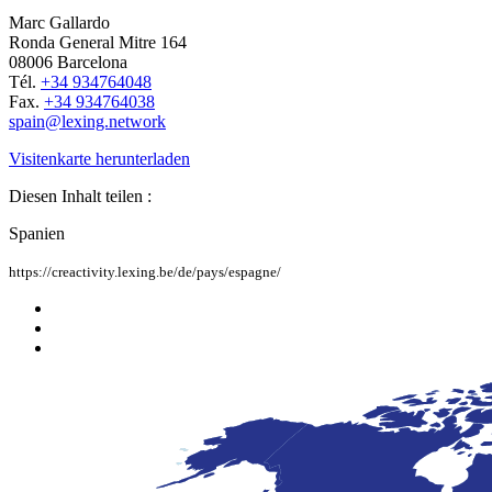
Marc Gallardo
Ronda General Mitre 164
08006 Barcelona
Tél.
+34 934764048
Fax.
+34 934764038
spain@lexing.network
Visitenkarte herunterladen
Diesen Inhalt teilen :
Spanien
https://creactivity.lexing.be/de/pays/espagne/