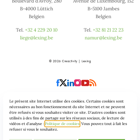
Boulevard d’Avroy, 280
Avenue de Luxembourg, 152
B-4000 Lüttich
B-5100 Jambes
Belgien
Belgien
Tel.
+32 4 229 20 10
Tel.
+32 81 21 22 23
liege@lexing.be
namur@lexing.be
© 2026 Creactivity | Lexing
Le présent site Internet utilise des cookies. Certains cookies sont
nécessaires au bon fonctionnement du site Internet et ne peuvent
Sitemap
Datenschutzrichtlinie & Cookies
être refusés si vous souhaitez visiter ce site. D'autres cookies sont
utilisés à des fins de partage sur les réseaux sociaux, de lecture de
vidéos et d'analyse :
Politique de cookies
Vous pouvez tout à fait les
Allgemeine geschäftsbedingungen
refuser si vous le souhaitez.