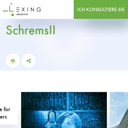
ICH KONSULTIERE SIE
schremsII
 for
fers