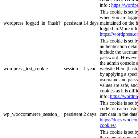
info :
https://wordpr
This cookie is set 
when you are logge
wordpress_logged_in_[hash]
persistent
14 days
maintained on the f
logged in.More info
https://wordpress.or
This cookie is set b
authentication detai
include the userna
password. However, 
the admin console a
wordpress_test_cookie
session
1 year
website.Here [hash] 
by applying a speci
username and passwo
values are safe, an
cookies as it is dif
info:
https://wordpr
This cookie is set
code for each custo
wp_woocommerce_session_
persistent
2 days
cart data in the da
https://docs.woo
cookies/
This cookie is set 
the view of your ad