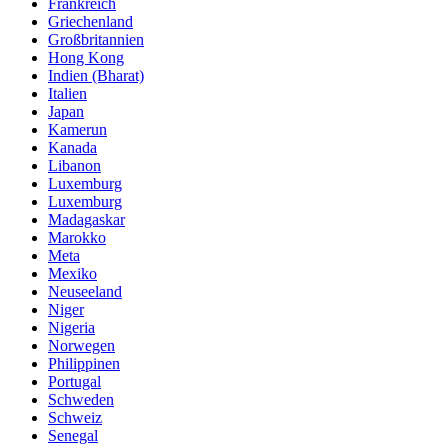
Frankreich
Griechenland
Großbritannien
Hong Kong
Indien (Bharat)
Italien
Japan
Kamerun
Kanada
Libanon
Luxemburg
Luxemburg
Madagaskar
Marokko
Meta
Mexiko
Neuseeland
Niger
Nigeria
Norwegen
Philippinen
Portugal
Schweden
Schweiz
Senegal