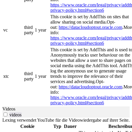
https ://www.oracle.com/legal/privacy/addth
privacy-policy.html#section6
This cookie is set by AddThis on sites that
allow sharing on social media.Opt-
third
out:
https://datacloudoptout.oracle.com
.Mor
vc
1 year
party
info:
https ://www.oracle.com/legal/privacy/addth
privacy-policy.html#section6
This cookie is set by AddThis and is used t
Anonymously tracks user behaviour on the
websites that allow a user to share pages on
social media using the AddThis tool. AddTh
log the anonymous use to generate usage
third
xtc
1 year
trends to improve the relevance of their
party
services and advertising.Opt-
out:
https://datacloudoptout.oracle.com
.Mor
info:
https ://www.oracle.com/legal/privacy/addth
privacy-policy.html#section6
Videos
videos
Lexing verwendet YouTube für die Videowiedergabe auf ihrer Seite.
Cookie
Typ
Dauer
Beschreibu