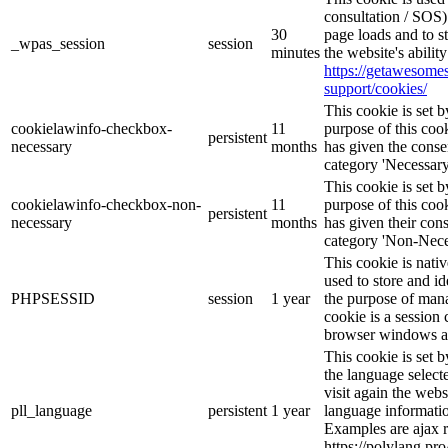
consultation / SOS)
30
page loads and to s
_wpas_session
session
minutes
the website's abilit
https://getawesom
support/cookies/
This cookie is set
cookielawinfo-checkbox-
11
purpose of this cook
persistent
necessary
months
has given the conse
category 'Necessary
This cookie is set
cookielawinfo-checkbox-non-
11
purpose of this cook
persistent
necessary
months
has given their con
category 'Non-Nece
This cookie is nati
used to store and id
PHPSESSID
session
1 year
the purpose of mana
cookie is a session 
browser windows ar
This cookie is set 
the language selec
visit again the webs
pll_language
persistent
1 year
language informatio
Examples are ajax r
https://polylang.pr