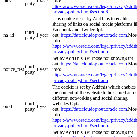
mus
1 year
info:
party
https ://www.oracle.com/legal/privacy/addth
privacy-policy.html#section6
This cookie is set by AddThis to enable
sharing of links on social media platforms li
Facebook and TwitterOpt-
third
na_id
1 year
out:
https://datacloudoptout.oracle.com
.Mor
party
info:
https ://www.oracle.com/legal/privacy/addth
privacy-policy.html#section6
Set by AddThis. (Purpose not known)Opt-
out:
https://datacloudoptout.oracle.com
.Mor
third
notice_test
1 year
info:
party
https ://www.oracle.com/legal/privacy/addth
privacy-policy.html#section6
The cookie is set by Addthis which enables
the content of the website to be shared acro
different networking and social sharing
third
websites.Opt-
ouid
1 year
party
out:
https://datacloudoptout.oracle.com
.Mor
info:
https ://www.oracle.com/legal/privacy/addth
privacy-policy.html#section6
Set by AddThis. (Purpose not known)Opt-