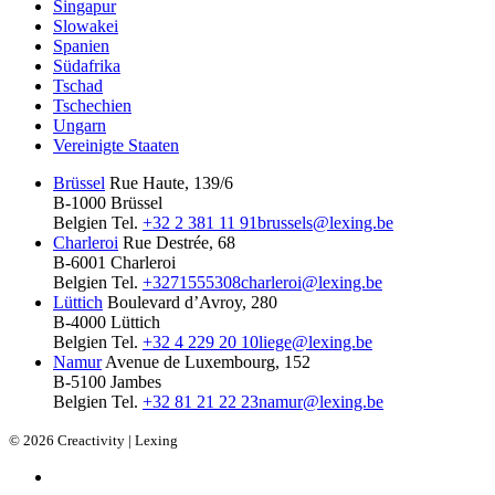
Singapur
Slowakei
Spanien
Südafrika
Tschad
Tschechien
Ungarn
Vereinigte Staaten
Brüssel
Rue Haute, 139/6
B-1000 Brüssel
Belgien
Tel.
+32 2 381 11 91
brussels@lexing.be
Charleroi
Rue Destrée, 68
B-6001 Charleroi
Belgien
Tel.
+3271555308
charleroi@lexing.be
Lüttich
Boulevard d’Avroy, 280
B-4000 Lüttich
Belgien
Tel.
+32 4 229 20 10
liege@lexing.be
Namur
Avenue de Luxembourg, 152
B-5100 Jambes
Belgien
Tel.
+32 81 21 22 23
namur@lexing.be
© 2026 Creactivity | Lexing