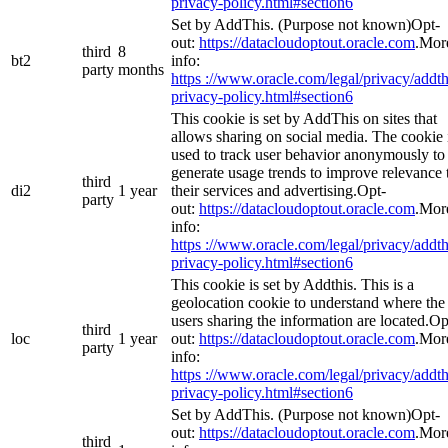
privacy-policy.html#section6
Set by AddThis. (Purpose not known)Opt-
out:
https://datacloudoptout.oracle.com
.Mor
third
8
bt2
info:
party
months
https ://www.oracle.com/legal/privacy/addth
privacy-policy.html#section6
This cookie is set by AddThis on sites that
allows sharing on social media. The cookie 
used to track user behavior anonymously to
generate usage trends to improve relevance 
third
di2
1 year
their services and advertising.Opt-
party
out:
https://datacloudoptout.oracle.com
.Mor
info:
https ://www.oracle.com/legal/privacy/addth
privacy-policy.html#section6
This cookie is set by Addthis. This is a
geolocation cookie to understand where the
users sharing the information are located.Op
third
loc
1 year
out:
https://datacloudoptout.oracle.com
.Mor
party
info:
https ://www.oracle.com/legal/privacy/addth
privacy-policy.html#section6
Set by AddThis. (Purpose not known)Opt-
out:
https://datacloudoptout.oracle.com
.Mor
third