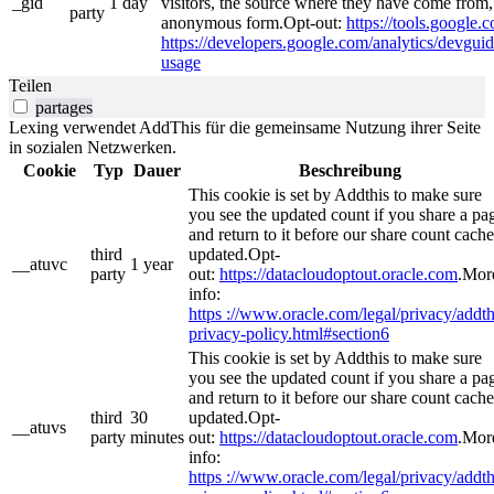
_gid
1 day
visitors, the source where they have come from, 
party
anonymous form.Opt-out:
https://tools.google.
https://developers.google.com/analytics/devguide
usage
Teilen
partages
Lexing verwendet AddThis für die gemeinsame Nutzung ihrer Seite
in sozialen Netzwerken.
Cookie
Typ
Dauer
Beschreibung
This cookie is set by Addthis to make sure
you see the updated count if you share a pa
and return to it before our share count cache
third
updated.Opt-
__atuvc
1 year
party
out:
https://datacloudoptout.oracle.com
.Mor
info:
https ://www.oracle.com/legal/privacy/addth
privacy-policy.html#section6
This cookie is set by Addthis to make sure
you see the updated count if you share a pa
and return to it before our share count cache
third
30
updated.Opt-
__atuvs
party
minutes
out:
https://datacloudoptout.oracle.com
.Mor
info:
https ://www.oracle.com/legal/privacy/addth