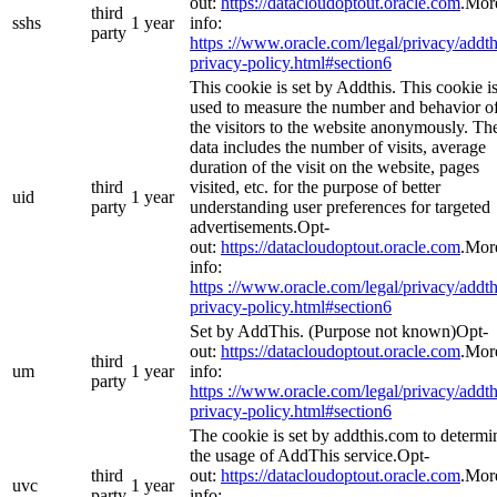
out:
https://datacloudoptout.oracle.com
.Mor
third
sshs
1 year
info:
party
https ://www.oracle.com/legal/privacy/addth
privacy-policy.html#section6
This cookie is set by Addthis. This cookie i
used to measure the number and behavior o
the visitors to the website anonymously. Th
data includes the number of visits, average
duration of the visit on the website, pages
third
visited, etc. for the purpose of better
uid
1 year
party
understanding user preferences for targeted
advertisements.Opt-
out:
https://datacloudoptout.oracle.com
.Mor
info:
https ://www.oracle.com/legal/privacy/addth
privacy-policy.html#section6
Set by AddThis. (Purpose not known)Opt-
out:
https://datacloudoptout.oracle.com
.Mor
third
um
1 year
info:
party
https ://www.oracle.com/legal/privacy/addth
privacy-policy.html#section6
The cookie is set by addthis.com to determi
the usage of AddThis service.Opt-
third
out:
https://datacloudoptout.oracle.com
.Mor
uvc
1 year
party
info: