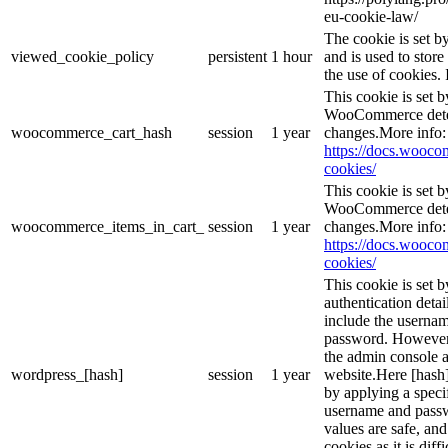
eu-cookie-law/
The cookie is set 
viewed_cookie_policy
persistent
1 hour
and is used to stor
the use of cookies. 
This cookie is set
WooCommerce deter
woocommerce_cart_hash
session
1 year
changes.More info:
https://docs.woo
cookies/
This cookie is set
WooCommerce deter
woocommerce_items_in_cart_
session
1 year
changes.More info:
https://docs.woo
cookies/
This cookie is set b
authentication detai
include the userna
password. However, 
the admin console a
wordpress_[hash]
session
1 year
website.Here [hash] 
by applying a speci
username and passwo
values are safe, an
cookies as it is dif