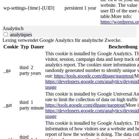
website. The value 
wp-settings-{time}-[UID]
persistent
1 year
user ID of the user 
table.More info:
https://wordpress.or
Analytisch
analytiques
Lexing verwendet Google Analytics für analytische Zwecke.
Cookie
Typ
Dauer
Beschreibung
This cookie is installed by Google Analytics. Th
visitor, session, campaign data and keep track of 
analytics report. The cookies store information
third
2
_ga
randomly generated number to identify unique v
party
years
out:
https://tools.google.com/dlpage/gaoptout/
Mo
https://developers.google.com/analytics/devguide
usage
This cookie is installed by Google Universal Anal
rate to limit the collection of data on high traffic
third
1
_gat
https://tools.google.com/dlpage/gaoptout/
More i
party
minute
https://developers.google.com/analytics/devguide
usage
This cookie is installed by Google Analytics. Th
information of how visitors use a website and he
report of how the website is doing. The data co
third