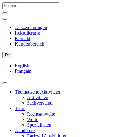
Auszeichnungen
Rekrutierung
Kontakt
Kundenbereich
De
English
Français
Thematische Aktivitäten
Aktivitäten
Sachverstand
Team
Rechtsanwälte
Werte
Spezialitäten
Akademie
Earlegal Ausbildung