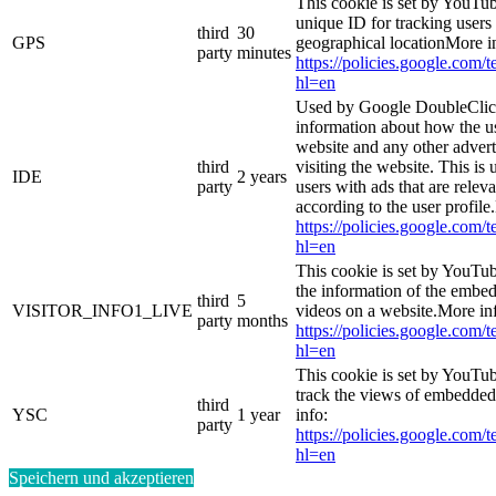
This cookie is set by YouTub
unique ID for tracking users
third
30
GPS
geographical locationMore i
party
minutes
https://policies.google.com/
hl=en
Used by Google DoubleClick
information about how the us
website and any other adver
third
visiting the website. This is 
IDE
2 years
party
users with ads that are relev
according to the user profile
https://policies.google.com/
hl=en
This cookie is set by YouTub
the information of the emb
third
5
VISITOR_INFO1_LIVE
videos on a website.More in
party
months
https://policies.google.com/
hl=en
This cookie is set by YouTub
track the views of embedde
third
YSC
1 year
info:
party
https://policies.google.com/
hl=en
Speichern und akzeptieren