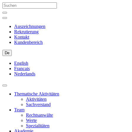
Auszeichnungen
Rekrutierung
Kontakt
Kundenbereich
De
English
Français
Nederlands
Thematische Aktivitäten
Aktivitäten
Sachverstand
Team
Rechtsanwälte
Werte
Spezialitäten
Akademie