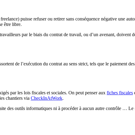
n freelance) puisse refuser ou retirer sans conséquence négative une aut
 être libre.
ravailleurs par le biais du contrat de travail, ou d’un avenant, doivent 
ortent de l’exécution du contrat au sens strict, tels que le paiement des 
gés par les lois fiscales et sociales. On peut penser aux
fiches fiscales
q
les chantiers via
CheckInAtWork
.
faite des outils informatiques ni à procéder à aucun autre contrôle … Le c