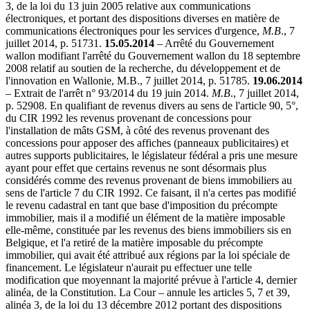
3, de la loi du 13 juin 2005 relative aux communications
électroniques, et portant des dispositions diverses en matière de
communications électroniques pour les services d'urgence,
M.B
., 7
juillet 2014, p. 51731.
15.05.2014
– Arrêté du Gouvernement
wallon modifiant l'arrêté du Gouvernement wallon du 18 septembre
2008 relatif au soutien de la recherche, du développement et de
l'innovation en Wallonie, M.B., 7 juillet 2014, p. 51785.
19.06.2014
– Extrait de l'arrêt n° 93/2014 du 19 juin 2014.
M.B
., 7 juillet 2014,
p. 52908. En qualifiant de revenus divers au sens de l'article 90, 5°,
du CIR 1992 les revenus provenant de concessions pour
l'installation de mâts GSM, à côté des revenus provenant des
concessions pour apposer des affiches (panneaux publicitaires) et
autres supports publicitaires, le législateur fédéral a pris une mesure
ayant pour effet que certains revenus ne sont désormais plus
considérés comme des revenus provenant de biens immobiliers au
sens de l'article 7 du CIR 1992. Ce faisant, il n'a certes pas modifié
le revenu cadastral en tant que base d'imposition du précompte
immobilier, mais il a modifié un élément de la matière imposable
elle-même, constituée par les revenus des biens immobiliers sis en
Belgique, et l'a retiré de la matière imposable du précompte
immobilier, qui avait été attribué aux régions par la loi spéciale de
financement. Le législateur n'aurait pu effectuer une telle
modification que moyennant la majorité prévue à l'article 4, dernier
alinéa, de la Constitution. La Cour – annule les articles 5, 7 et 39,
alinéa 3, de la loi du 13 décembre 2012 portant des dispositions