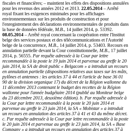
fiscales et financières; – maintient les effets des dispositions annulées
pour les revenus des années 2012 et 2013.
22.05.2014
– Arrêté
royal fixant les exigences minimales pour les affichages
environnementaux sur les produits de construction et pour
l'enregistrement des déclarations environnementales de produits dans
la base de données fédérale,
M.B
., 14 juillet 2014, p. 53392.
08.05.2014
– Arrêté royal concernant la coopération entre l'Institut
belge des services postaux et des télécommunications et l'Autorité
belge de la concurrence,
M.B
., 14 juillet 2014, p. 53403. Recours en
annulation partielle devant la Cour constitutionnelle,
M.B
., 17 juillet
2014, p. 56555.
Par requête adressée à la Cour par lettre
recommandée à la poste le 19 juin 2014 et parvenue au greffe le 20
juin 2014, la SA de droit public « Belgacom » a introduit un recours
en annulation partielle (dispositions relatives aux taxes sur les mâts,
pylônes et antennes : les articles 37 à 44 et l'article de base 36 01
90 de la division organique 17) du décret de la Région wallonne du
11 décembre 2013 contenant le budget des recettes de la Région
wallonne pour l'année budgétaire 2014 (publié au Moniteur belge
du 23 décembre 2013, deuxième édition). b. Par requête adressée à
la Cour par lettre recommandée à la poste le 20 juin 2014 et
parvenue au greffe le 23 juin 2014, la SA « Mobistar » a introduit
un recours en annulation des articles 37 à 41 et 43 du même décret.
c. Par requête adressée à la Cour par lettre recommandée à la poste
le 20 juin 2014 et parvenue au greffe le 23 juin 2014, la SA « Base
Company » a introduit un recours en annulation des articles 37 à