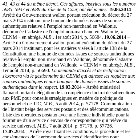
41, 43 et 44 du même décret. Ces affaires, inscrites sous les numéros
5935, 5937 et 5939 du rôle de la Cour, ont été jointes.
19.06.2014
–
Arrêté du Gouvernement wallon portant exécution du décret du 27
mars 2014 instituant une banque de données issues de sources
authentiques relative à l'emploi non-marchand en Wallonie,
dénommée Cadastre de l'emploi non-marchand en Wallonie, «
CENM » en abrégé,
M.B
., 1er août 2014, p. 56684.
19.06.2014
–
Arrêté du Gouvernement wallon portant exécution du décret du 27
mars 2014 instituant, pour les matières visées à l'article 138 de la
Constitution, une banque de données issues de sources authentiques
relative à l'emploi non-marchand en Wallonie, dénommée Cadastre
de l'emploi non-marchand en Wallonie, « CENM » en abrégé,
M.B
.,
1er août 2014, p. 56690.
La demande d'accès et de rectification
s'exercera via le gestionnaire du CENM qui adresse les requêtes aux
sources authentiques et aux banques de données issues de sources
authentiques dans le respect.
19.03.2014
– Arrêté ministériel
flamand portant délégation de la compétence d'octroi de subventions
aux PME pour conseils stratégiques en matière de politique du
personnel et de TIC,
M.B
., 5 août 2014, p. 57178. Communication
de l'Institut belge des services postaux et des télécommunications.
Liste des opérateurs postaux avec une licence individuelle pour la
fourniture d'un service d'envois de correspondance qui relève du
service universel,
M.B
., 7 août 2014, p. 57178. p. 57726.
17.07.2014
– Arrêté royal fixant les conditions, la procédure et les
conséquences de l'agrément de services d'identification pour