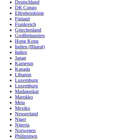
Deutschland
DR Congo
Elfenbeinküste
Finland
Frankreich
Griechenland
Großbritannien
Hong Kong
Indien (Bharat)
Italien
Japan
Kamerun
Kanada
Libanon
Luxemburg
Luxemburg
Madagaskar
Marokko
Meta
Mexiko
Neuseeland
Niger
Nigeria
Norwegen
Philippinen