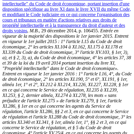
intellectuelle" du Code de droit économique, portant insertion d'une
disposition spécifique au livre XI dans le livre XVII du même Code,
et modifiant le Code judiciaire en ce qui concerne l'organisation des
cours et tribunaux en matière d'actions relatives aux droits de
propriété intellectuelle et à la transparence du droit d'auteur et des
droits voisins
,
M.B
., 29 décembre 2014, p. 106455.
Entrée en
vigueur de la majorité des dispositions le 1er janvier 2015.
Entrent
en vigueur le 1er juillet 2015 :
1° l'article I.15 du Code de droit
économique,
2° les articles XI.104 à XI.162, XI.175 à XI.178 et
XI.339 du Code de droit économique, 3° l'article XV.103, § 1er, 3),
a), et § 2, 3), a), du Code de droit économique, 4° les articles 37, 38
et 39 de la loi du 19 avril 2014 portant insertion du livre XI,
"Propriété intellectuelle" dans le Code de droit économique».
Entrent en vigueur le 1er janvier 2016 :
1° l'article I.16, 4°, du Code
de droit économique,
2° les articles XI.190, 5° et 6°, XI.191, § 1er,
alinéa 1er, 1° et 2°, XI.212 à XI.214, XI.226, XI.227, XI.228, § 1er
en ce qui concerne le Service de régulation, XI.235 à XI.239,
XI.253, § 2, dernier alinéa, XI.274 à XI.278, les mots « sans
préjudice de l'article XI.275 » de l'article XI.279, § 1er, l'article
XI.286, § 1er en ce qui concerne les agents du Service de
régulation, l'article XI.286, §§ 2 et 3, en ce qui concerne le Service
de régulation et l'article XI.288 du Code de droit économique,
3° les
articles XI.340 et XI.341, § 1er, alinéa 1er, 1°, §§ 2 et 3, en ce qui
concerne le Service de régulation, et § 5 du Code de droit
économique,
4° l'article XV.25/4, en ce qui concerne les agents du