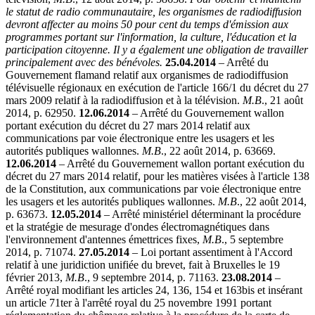
le statut de radio communautaire, les organismes de radiodiffusion
devront affecter au moins 50 pour cent du temps d'émission aux
programmes portant sur l'information, la culture, l'éducation et la
participation citoyenne.
Il y a également une obligation de travailler
principalement avec des bénévoles.
25.04.2014
– Arrêté du
Gouvernement flamand relatif aux organismes de radiodiffusion
télévisuelle régionaux en exécution de l'article 166/1 du décret du 27
mars 2009 relatif à la radiodiffusion et à la télévision.
M.B
., 21 août
2014, p. 62950.
12.06.2014
– Arrêté du Gouvernement wallon
portant exécution du décret du 27 mars 2014 relatif aux
communications par voie électronique entre les usagers et les
autorités publiques wallonnes.
M.B
., 22 août 2014, p. 63669.
12.06.2014
– Arrêté du Gouvernement wallon portant exécution du
décret du 27 mars 2014 relatif, pour les matières visées à l'article 138
de la Constitution, aux communications par voie électronique entre
les usagers et les autorités publiques wallonnes.
M.B
., 22 août 2014,
p. 63673.
12.05.2014
– Arrêté ministériel déterminant la procédure
et la stratégie de mesurage d'ondes électromagnétiques dans
l'environnement d'antennes émettrices fixes,
M.B
., 5 septembre
2014, p. 71074.
27.05.2014
– Loi portant assentiment à l'Accord
relatif à une juridiction unifiée du brevet, fait à Bruxelles le 19
février 2013,
M.B
., 9 septembre 2014, p. 71163.
23.08.2014
–
Arrêté royal modifiant les articles 24, 136, 154 et 163bis et insérant
un article 71ter à l'arrêté royal du 25 novembre 1991 portant