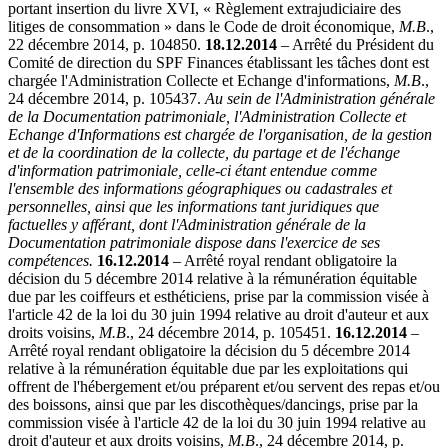
portant insertion du livre XVI, « Règlement extrajudiciaire des
litiges de consommation » dans le Code de droit économique,
M.B
.,
22 décembre 2014, p. 104850.
18.12.2014
– Arrêté du Président du
Comité de direction du SPF Finances établissant les tâches dont est
chargée l'Administration Collecte et Echange d'informations,
M.B
.,
24 décembre 2014, p. 105437.
Au sein de l'Administration générale
de la Documentation patrimoniale, l'Administration Collecte et
Echange d'Informations est chargée de l'organisation, de la gestion
et de la coordination de la collecte, du partage et de l'échange
d'information patrimoniale, celle-ci étant entendue comme
l'ensemble des informations géographiques ou cadastrales et
personnelles, ainsi que les informations tant juridiques que
factuelles y afférant, dont l'Administration générale de la
Documentation patrimoniale dispose dans l'exercice de ses
compétences.
16.12.2014
– Arrêté royal rendant obligatoire la
décision du 5 décembre 2014 relative à la rémunération équitable
due par les coiffeurs et esthéticiens, prise par la commission visée à
l'article 42 de la loi du 30 juin 1994 relative au droit d'auteur et aux
droits voisins,
M.B
., 24 décembre 2014, p. 105451.
16.12.2014
–
Arrêté royal rendant obligatoire la décision du 5 décembre 2014
relative à la rémunération équitable due par les exploitations qui
offrent de l'hébergement et/ou préparent et/ou servent des repas et/ou
des boissons, ainsi que par les discothèques/dancings, prise par la
commission visée à l'article 42 de la loi du 30 juin 1994 relative au
droit d'auteur et aux droits voisins,
M.B
., 24 décembre 2014, p.