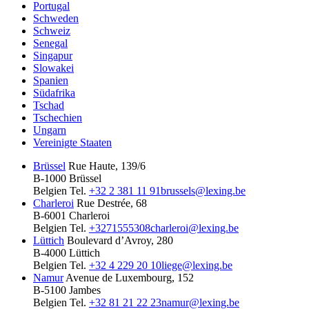
Portugal
Schweden
Schweiz
Senegal
Singapur
Slowakei
Spanien
Südafrika
Tschad
Tschechien
Ungarn
Vereinigte Staaten
Brüssel
Rue Haute, 139/6
B-1000 Brüssel
Belgien
Tel.
+32 2 381 11 91
brussels@lexing.be
Charleroi
Rue Destrée, 68
B-6001 Charleroi
Belgien
Tel.
+3271555308
charleroi@lexing.be
Lüttich
Boulevard d’Avroy, 280
B-4000 Lüttich
Belgien
Tel.
+32 4 229 20 10
liege@lexing.be
Namur
Avenue de Luxembourg, 152
B-5100 Jambes
Belgien
Tel.
+32 81 21 22 23
namur@lexing.be