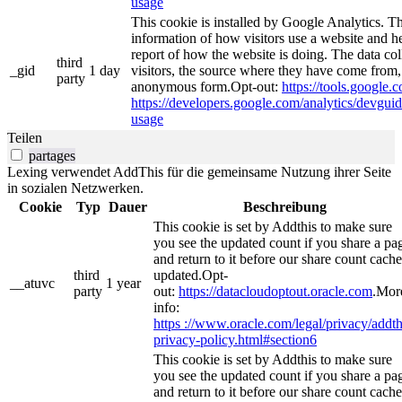
usage
This cookie is installed by Google Analytics. Th
information of how visitors use a website and he
report of how the website is doing. The data co
third
_gid
1 day
visitors, the source where they have come from, 
party
anonymous form.Opt-out:
https://tools.google.
https://developers.google.com/analytics/devguide
usage
Teilen
partages
Lexing verwendet AddThis für die gemeinsame Nutzung ihrer Seite
in sozialen Netzwerken.
Cookie
Typ
Dauer
Beschreibung
This cookie is set by Addthis to make sure
you see the updated count if you share a pa
and return to it before our share count cache
third
updated.Opt-
__atuvc
1 year
party
out:
https://datacloudoptout.oracle.com
.Mor
info:
https ://www.oracle.com/legal/privacy/addth
privacy-policy.html#section6
This cookie is set by Addthis to make sure
you see the updated count if you share a pa
and return to it before our share count cache