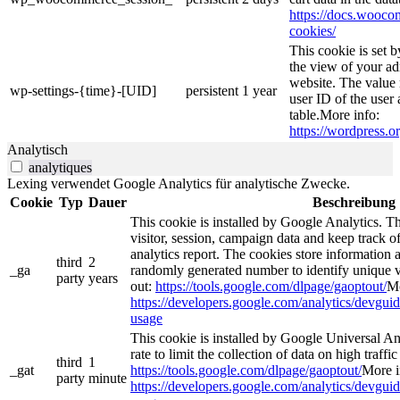
https://docs.woo
cookies/
This cookie is set 
the view of your ad
website. The value 
wp-settings-{time}-[UID]
persistent
1 year
user ID of the user 
table.More info:
https://wordpress.or
Analytisch
analytiques
Lexing verwendet Google Analytics für analytische Zwecke.
Cookie
Typ
Dauer
Beschreibung
This cookie is installed by Google Analytics. Th
visitor, session, campaign data and keep track of 
analytics report. The cookies store information
third
2
_ga
randomly generated number to identify unique v
party
years
out:
https://tools.google.com/dlpage/gaoptout/
Mo
https://developers.google.com/analytics/devguide
usage
This cookie is installed by Google Universal Anal
rate to limit the collection of data on high traffic
third
1
_gat
https://tools.google.com/dlpage/gaoptout/
More i
party
minute
https://developers.google.com/analytics/devguide