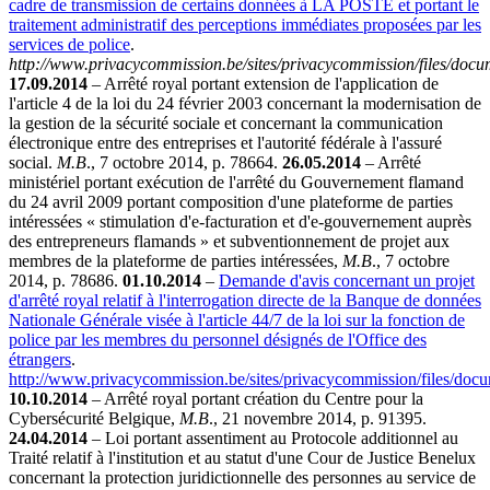
cadre de transmission de certains données à LA POSTE et portant le
traitement administratif des perceptions immédiates proposées par les
services de police
.
http://www.privacycommission.be/sites/privacycommission/files/doc
17.09.2014
– Arrêté royal portant extension de l'application de
l'article 4 de la loi du 24 février 2003 concernant la modernisation de
la gestion de la sécurité sociale et concernant la communication
électronique entre des entreprises et l'autorité fédérale à l'assuré
social.
M.B
., 7 octobre 2014, p. 78664.
26.05.2014
– Arrêté
ministériel portant exécution de l'arrêté du Gouvernement flamand
du 24 avril 2009 portant composition d'une plateforme de parties
intéressées « stimulation d'e-facturation et d'e-gouvernement auprès
des entrepreneurs flamands » et subventionnement de projet aux
membres de la plateforme de parties intéressées,
M.B
., 7 octobre
2014, p. 78686.
01.10.2014
–
Demande d'avis concernant un projet
d'arrêté royal relatif à l'interrogation directe de la Banque de données
Nationale Générale visée à l'article 44/7 de la loi sur la fonction de
police par les membres du personnel désignés de l'Office des
étrangers
.
http://www.privacycommission.be/sites/privacycommission/files/doc
10.10.2014
– Arrêté royal portant création du Centre pour la
Cybersécurité Belgique,
M.B
., 21 novembre 2014, p. 91395.
24.04.2014
– Loi portant assentiment au Protocole additionnel au
Traité relatif à l'institution et au statut d'une Cour de Justice Benelux
concernant la protection juridictionnelle des personnes au service de