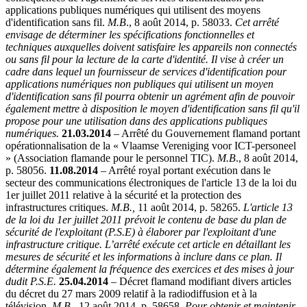
applications publiques numériques qui utilisent des moyens
d'identification sans fil.
M.B
., 8 août 2014, p. 58033.
Cet arrêté
envisage de déterminer les spécifications fonctionnelles et
techniques auxquelles doivent satisfaire les appareils non connectés
ou sans fil pour la lecture de la carte d'identité.
Il vise à créer un
cadre dans lequel un fournisseur de services d'identification pour
applications numériques non publiques qui utilisent un moyen
d'identification sans fil pourra obtenir un agrément afin de pouvoir
également mettre à disposition le moyen d'identification sans fil qu'il
propose pour une utilisation dans des applications publiques
numériques.
21.03.2014
– Arrêté du Gouvernement flamand portant
opérationnalisation de la « Vlaamse Vereniging voor ICT-personeel
» (Association flamande pour le personnel TIC).
M.B
., 8 août 2014,
p. 58056.
11.08.2014
– Arrêté royal portant exécution dans le
secteur des communications électroniques de l'article 13 de la loi du
1er juillet 2011 relative à la sécurité et la protection des
infrastructures critiques.
M.B.,
11 août 2014, p. 58265.
L'article 13
de la loi du 1er juillet 2011 prévoit le contenu de base du plan de
sécurité de l'exploitant (P.S.E) à élaborer par l'exploitant d'une
infrastructure critique.
L’arrêté exécute cet article en détaillant les
mesures de sécurité et les informations à inclure dans ce plan. Il
détermine également la fréquence des exercices et des mises à jour
dudit P.S.E.
25.04.2014
– Décret flamand modifiant divers articles
du décret du 27 mars 2009 relatif à la radiodiffusion et à la
télévision,
M.B
., 12 août 2014, p. 58658.
Pour obtenir et maintenir