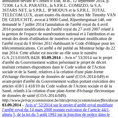
annulation devant le Conseil d’Etat,
M.B
., 12 septembre 2014, p.
72308. La S.A. PARATEL, la S.P.R.L. COMIZZO, la S.A.
3STARS NET, la S.P.R.L. IP MODUS et la S.P.R.L. TOTAL
TELECOM LUX, ayant toutes élu domicile chez Me Timothy VAN
DE GEHUCHTE, avocat à 9000 Gand, Rijsenbergstraat 148, ont
demandé le 7 juillet 2014 l'annulation de l'arrêté royal du 4 avril
2014 portant modification de l'arrêté royal du 27 avril 2007 relatif à
la gestion de l'espace de numérotation national et à l'attribution et au
retrait des droits d'utilisation de numéros et portant modification de
l'arrêté royal du 9 février 2011 établissant le Code d'éthique pour les
télécommunications. Cet arrêté a été publié au Moniteur belge du 22
mai 2014. Cette affaire est inscrite au rôle sous le numéro
G/A.213.010/IX-8428.
03.09.2014
– Avis n° 53/2014 sur le projet
d'arrêté du Gouvernement wallon présentant le projet de décret
insérant certaines dispositions dans le Code wallon de l'Action
sociale et de la Santé, relatives à la création d'une plate-forme
d'échange électronique de données de santé (COA-2014-049) et
avant-projet d'arrêté du Gouvernement wallon portant exécution des
articles 418/1 à 418/10 du Code wallon de l'Action sociale et de la
Santé, relatifs à la création d'une plate-forme d'échange électronique
de données de santé (COA-2014-049).
http://www.privacycommission.be/sites/privacycommission/files/doc
03.09.2014
–
Avis n° 52/2014 sur le projet d’arrêté royal modifiant
l’arrêté royal du 14 mars 2006 portant exécution de l’article 44/1,
alinéa 5, de la loi du 5 août 1992 sur la fonction de police dans le