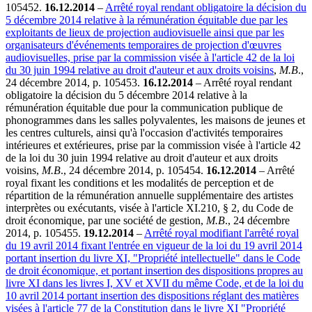
105452.
16.12.2014
–
Arrêté royal rendant obligatoire la décision du
5 décembre 2014 relative à la rémunération équitable due par les
exploitants de lieux de projection audiovisuelle ainsi que par les
organisateurs d'événements temporaires de projection d'œuvres
audiovisuelles, prise par la commission visée à l'article 42 de la loi
du 30 juin 1994 relative au droit d'auteur et aux droits voisins
,
M.B
.,
24 décembre 2014, p. 105453.
16.12.2014
– Arrêté royal rendant
obligatoire la décision du 5 décembre 2014 relative à la
rémunération équitable due pour la communication publique de
phonogrammes dans les salles polyvalentes, les maisons de jeunes et
les centres culturels, ainsi qu'à l'occasion d'activités temporaires
intérieures et extérieures, prise par la commission visée à l'article 42
de la loi du 30 juin 1994 relative au droit d'auteur et aux droits
voisins,
M.B
., 24 décembre 2014, p. 105454.
16.12.2014
– Arrêté
royal fixant les conditions et les modalités de perception et de
répartition de la rémunération annuelle supplémentaire des artistes
interprètes ou exécutants, visée à l'article XI.210, § 2, du Code de
droit économique, par une société de gestion,
M.B
., 24 décembre
2014, p. 105455.
19.12.2014
–
Arrêté royal modifiant l'arrêté royal
du 19 avril 2014 fixant l'entrée en vigueur de la loi du 19 avril 2014
portant insertion du livre XI, "Propriété intellectuelle" dans le Code
de droit économique, et portant insertion des dispositions propres au
livre XI dans les livres I, XV et XVII du même Code, et de la loi du
10 avril 2014 portant insertion des dispositions réglant des matières
visées à l'article 77 de la Constitution dans le livre XI "Propriété