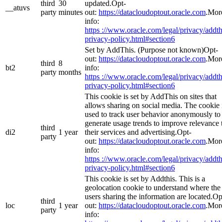
third
30
updated.Opt-
__atuvs
party
minutes
out:
https://datacloudoptout.oracle.com
.Mor
info:
https ://www.oracle.com/legal/privacy/addth
privacy-policy.html#section6
Set by AddThis. (Purpose not known)Opt-
out:
https://datacloudoptout.oracle.com
.Mor
third
8
bt2
info:
party
months
https ://www.oracle.com/legal/privacy/addth
privacy-policy.html#section6
This cookie is set by AddThis on sites that
allows sharing on social media. The cookie 
used to track user behavior anonymously to
generate usage trends to improve relevance 
third
di2
1 year
their services and advertising.Opt-
party
out:
https://datacloudoptout.oracle.com
.Mor
info:
https ://www.oracle.com/legal/privacy/addth
privacy-policy.html#section6
This cookie is set by Addthis. This is a
geolocation cookie to understand where the
users sharing the information are located.Op
third
loc
1 year
out:
https://datacloudoptout.oracle.com
.Mor
party
info: