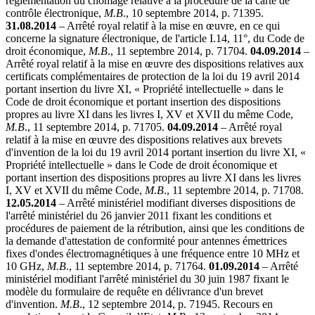
réglementation du chômage relative à la procédure de la carte de
contrôle électronique,
M.B
., 10 septembre 2014, p. 71395.
31.08.2014
– Arrêté royal relatif à la mise en œuvre, en ce qui
concerne la signature électronique, de l'article I.14, 11°, du Code de
droit économique,
M.B
., 11 septembre 2014, p. 71704.
04.09.2014
–
Arrêté royal relatif à la mise en œuvre des dispositions relatives aux
certificats complémentaires de protection de la loi du 19 avril 2014
portant insertion du livre XI, « Propriété intellectuelle » dans le
Code de droit économique et portant insertion des dispositions
propres au livre XI dans les livres I, XV et XVII du même Code,
M.B
., 11 septembre 2014, p. 71705.
04.09.2014
– Arrêté royal
relatif à la mise en œuvre des dispositions relatives aux brevets
d'invention de la loi du 19 avril 2014 portant insertion du livre XI, «
Propriété intellectuelle » dans le Code de droit économique et
portant insertion des dispositions propres au livre XI dans les livres
I, XV et XVII du même Code,
M.B
., 11 septembre 2014, p. 71708.
12.05.2014
– Arrêté ministériel modifiant diverses dispositions de
l'arrêté ministériel du 26 janvier 2011 fixant les conditions et
procédures de paiement de la rétribution, ainsi que les conditions de
la demande d'attestation de conformité pour antennes émettrices
fixes d'ondes électromagnétiques à une fréquence entre 10 MHz et
10 GHz,
M.B
., 11 septembre 2014, p. 71764.
01.09.2014
– Arrêté
ministériel modifiant l'arrêté ministériel du 30 juin 1987 fixant le
modèle du formulaire de requête en délivrance d'un brevet
d'invention.
M.B
., 12 septembre 2014, p. 71945. Recours en