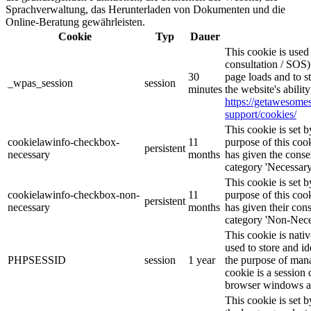
Sprachverwaltung, das Herunterladen von Dokumenten und die
Online-Beratung gewährleisten.
Cookie
Typ
Dauer
This cookie is use
consultation / SOS)
30
page loads and to s
_wpas_session
session
minutes
the website's abilit
https://getawesom
support/cookies/
This cookie is set
cookielawinfo-checkbox-
11
purpose of this cook
persistent
necessary
months
has given the conse
category 'Necessary
This cookie is set
cookielawinfo-checkbox-non-
11
purpose of this cook
persistent
necessary
months
has given their con
category 'Non-Nece
This cookie is nati
used to store and id
PHPSESSID
session
1 year
the purpose of mana
cookie is a session 
browser windows ar
This cookie is set 