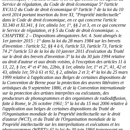
Service de régulation, du Code de droit économique
5° l'article
XV.31/2 du Code de droit économique
6° l'article 7 de la loi du 10
avril 2014 portant insertion du livre XI, "Propriété intellectuelle"
dans le Code de droit économique, en ce qui concerne l'article
XI.340 et XI.341, § 1er, alinéa 1er, 1°, §§ 2 et 3, en ce qui concerne
le Service de régulation, et § 5 du Code de droit économique. ».
CHAPITRE 2 – Dispositions abrogatoires
Art. 4. Sont abrogés le
1er janvier 2015 :
1° dans la loi du 28 mars 1984 sur les brevets
d'invention :
l'article 52, §§ 4 à 6,
l'article 53,
l'article 73,
l'article
74
2° l'article 53 de la loi du 10 janvier 2011 d'exécution du Traité
sur le droit des brevets d'invention
3° la loi du 30 juin 1994 relative
au droit d'auteur et aux droits voisins, à l'exception des articles 11 à
13, 22, § 1er, 4° et 4° bis, 22bis, § 1er, alinéa 1er, 1° et 2°, 41, 42 et
43, alinéa 1er, 59 à 61 et 92, § 2, alinéas 2 et 3;
4° la loi du 25 mars
1999 relative à l'application aux Belges de certaines dispositions de
la Convention de Berne pour la protection des œuvres littéraires et
artistiques du 9 septembre 1886, et de la Convention internationale
sur la protection des artistes interprètes ou exécutants, des
producteurs de phonogrammes et des organismes de radiodiffusion,
faite à Rome, le 26 octobre 1961;
5° la loi du 15 mai 2006 relative à
l'application aux belges de certaines dispositions du Traité de
l'Organisation mondiale de la Propriété intellectuelle sur le droit
d'auteur (WCT), et du Traité de l'Organisation mondiale de la
Propriété intellectuelle sur les interprétations et exécutions et les
phonogrammes (WPPT);
6° la loi du 30 juin 1994 transposant en