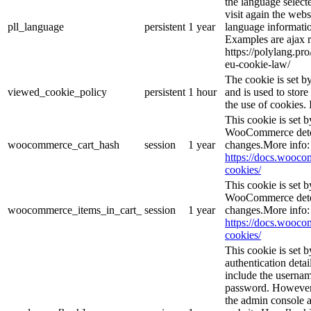
the language selec
visit again the webs
pll_language
persistent
1 year
language informatio
Examples are ajax r
https://polylang.pr
eu-cookie-law/
The cookie is set 
viewed_cookie_policy
persistent
1 hour
and is used to stor
the use of cookies. 
This cookie is set
WooCommerce deter
woocommerce_cart_hash
session
1 year
changes.More info:
https://docs.woo
cookies/
This cookie is set
WooCommerce deter
woocommerce_items_in_cart_
session
1 year
changes.More info:
https://docs.woo
cookies/
This cookie is set b
authentication detai
include the userna
password. However, 
the admin console a