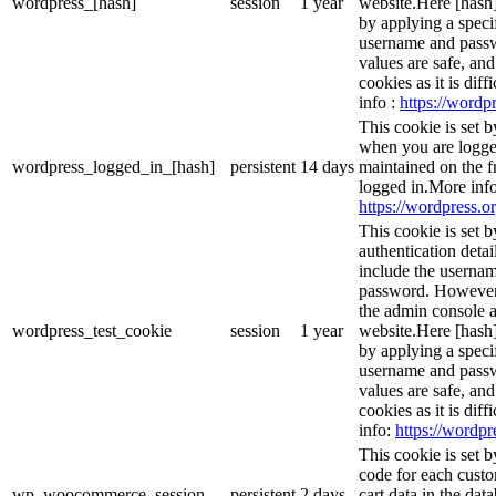
wordpress_[hash]
session
1 year
website.Here [hash] 
by applying a speci
username and passwo
values are safe, an
cookies as it is dif
info :
https://wordpr
This cookie is set 
when you are logge
wordpress_logged_in_[hash]
persistent
14 days
maintained on the f
logged in.More info
https://wordpress.or
This cookie is set b
authentication detai
include the userna
password. However, 
the admin console a
wordpress_test_cookie
session
1 year
website.Here [hash] 
by applying a speci
username and passwo
values are safe, an
cookies as it is dif
info:
https://wordpr
This cookie is set
code for each custo
wp_woocommerce_session_
persistent
2 days
cart data in the da