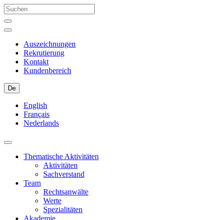
Auszeichnungen
Rekrutierung
Kontakt
Kundenbereich
De
English
Français
Nederlands
Thematische Aktivitäten
Aktivitäten
Sachverstand
Team
Rechtsanwälte
Werte
Spezialitäten
Akademie