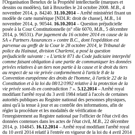
l'Organisation Benelux de la Propriété intellectuelle (marques et
dessins ou modèles), fait à Bruxelles le 24 octobre 2008.
M.B
., 4
novembre 2014, p. 84240.
31.10.2014
– Arrêté ministériel fixant un
modèle de carte numérique [NDLR: droit de chasse],
M.B
., 14
novembre 2014, p. 90544.
16.10.2014
– Question préjudicielle
posée à la Cour Constitutionnelle (n° rôle 6070,
M.B
., 5 décembre
2014, p. 96531).
Par jugement du 16 octobre 2014 en cause de la
SA « Partners Assurances » contre B.C., dont l'expédition est
parvenue au greffe de la Cour le 28 octobre 2014, le Tribunal de
police du Hainaut, division Charleroi, a posé la question
préjudicielle suivante : « L'article 871 du Code judiciaire interprété
comme faisant obligation à une partie de communiquer les données
privées relatives à un tiers non partie à la cause et le droit du tiers
au respect de sa vie privée conformément à l'article 8 de la
Convention européenne des droits de l'homme, à l'article 22 de la
Constitution et à la loi du 08/12/1992 relative à la protection de la
vie privée sont-ils en contradiction ? ».
5.12.2014
– Arrêté royal
modifiant l'arrêté royal du 3 avril 1984 relatif à l'accès de certaines
autorités publiques au Registre national des personnes physiques,
ainsi qu'à la tenue à jour et au contrôle des informations, afin de
régler la procédure et les modalités de vérification de
l'enregistrement au Registre national par l'officier de l'état civil des
données contenues dans les actes de l'état civil,
M.B
., 22 décembre
2014, p. 104845.
16.12.2014
– Arrêté royal modifiant l'arrêté royal
du 10 avril 2014 relatif à l'entrée en vigueur de la loi du 4 avril 2014