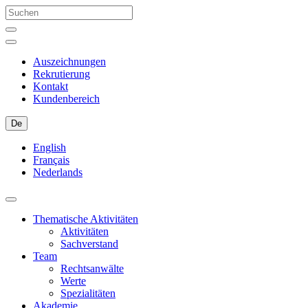
Auszeichnungen
Rekrutierung
Kontakt
Kundenbereich
De
English
Français
Nederlands
Thematische Aktivitäten
Aktivitäten
Sachverstand
Team
Rechtsanwälte
Werte
Spezialitäten
Akademie