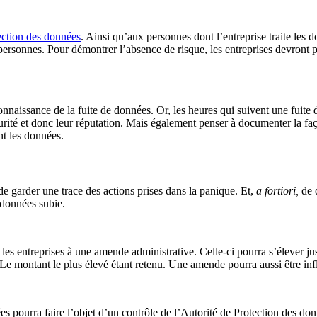
tection des données
. Ainsi qu’aux personnes dont l’entreprise traite les
ces personnes. Pour démontrer l’absence de risque, les entreprises devro
onnaissance de la fuite de données. Or, les heures qui suivent une fuite 
curité et donc leur réputation. Mais également penser à documenter la faço
nt les données.
de garder une trace des actions prises dans la panique. Et,
a fortiori,
de 
e données subie.
ra les entreprises à une amende administrative. Celle-ci pourra s’éleve
Le montant le plus élevé étant retenu. Une amende pourra aussi être infli
nées pourra faire l’objet d’un contrôle de l’Autorité de Protection des do