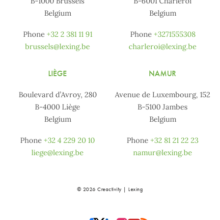
B-1000 Brussels
B-6001 Charleroi
Belgium
Belgium
Phone
+32 2 381 11 91
Phone
+3271555308
brussels@lexing.be
charleroi@lexing.be
LIÈGE
NAMUR
Boulevard d’Avroy, 280
Avenue de Luxembourg, 152
B-4000 Liège
B-5100 Jambes
Belgium
Belgium
Phone
+32 4 229 20 10
Phone
+32 81 21 22 23
liege@lexing.be
namur@lexing.be
© 2026 Creactivity | Lexing