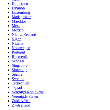
Kameroen
Libanon
Luxemburg
Madagaskar
Marokko
Meta
Mexico
Nieuw-Zeeland
Niger
Nigeria
Noorwegen
Portugal
Roemenië
Senegal
Singapore
Slowakije
Spanje
Sweden
Tschechien
Tsjaad
Verenigd Koninkrijk
Verenigde Staten
Zuid-Afrika
Zwitserland