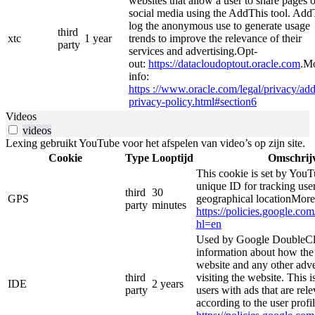
websites that allow a user to share pages 
social media using the AddThis tool. Add
log the anonymous use to generate usage
third
xtc
1 year
trends to improve the relevance of their
party
services and advertising.Opt-
out:
https://datacloudoptout.oracle.com
.M
info:
https ://www.oracle.com/legal/privacy/add
privacy-policy.html#section6
Videos
videos
Lexing gebruikt YouTube voor het afspelen van video’s op zijn site.
Cookie
Type
Looptijd
Omschrij
This cookie is set by YouT
unique ID for tracking user
third
30
GPS
geographical locationMore
party
minutes
https://policies.google.co
hl=en
Used by Google DoubleCli
information about how the 
website and any other adve
third
visiting the website. This i
IDE
2 years
party
users with ads that are rel
according to the user profi