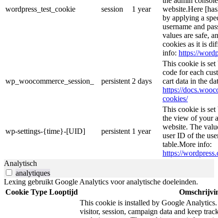
the admin console
wordpress_test_cookie
session
1 year
website.Here [hash
by applying a spec
username and passw
values are safe, a
cookies as it is d
info:
https://wordp
This cookie is se
code for each cust
wp_woocommerce_session_
persistent
2 days
cart data in the d
https://docs.wo
cookies/
This cookie is se
the view of your a
website. The valu
wp-settings-{time}-[UID]
persistent
1 year
user ID of the use
table.More info:
https://wordpress.
Analytisch
analytiques
Lexing gebruikt Google Analytics voor analytische doeleinden.
Cookie
Type
Looptijd
Omschrijvi
This cookie is installed by Google Analytics.
visitor, session, campaign data and keep track 