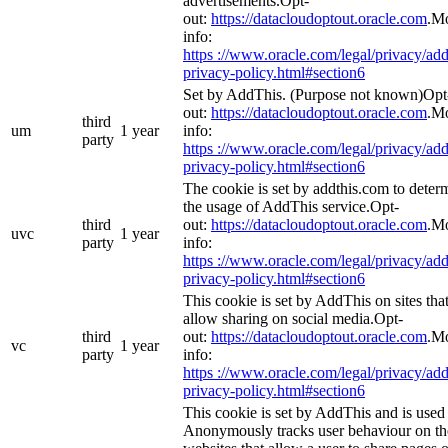
advertisements.Opt-
out:
https://datacloudoptout.oracle.com
.M
info:
https ://www.oracle.com/legal/privacy/add
privacy-policy.html#section6
Set by AddThis. (Purpose not known)Opt
out:
https://datacloudoptout.oracle.com
.M
third
um
1 year
info:
party
https ://www.oracle.com/legal/privacy/add
privacy-policy.html#section6
The cookie is set by addthis.com to deter
the usage of AddThis service.Opt-
third
out:
https://datacloudoptout.oracle.com
.M
uvc
1 year
party
info:
https ://www.oracle.com/legal/privacy/add
privacy-policy.html#section6
This cookie is set by AddThis on sites tha
allow sharing on social media.Opt-
third
out:
https://datacloudoptout.oracle.com
.M
vc
1 year
party
info:
https ://www.oracle.com/legal/privacy/add
privacy-policy.html#section6
This cookie is set by AddThis and is used
Anonymously tracks user behaviour on th