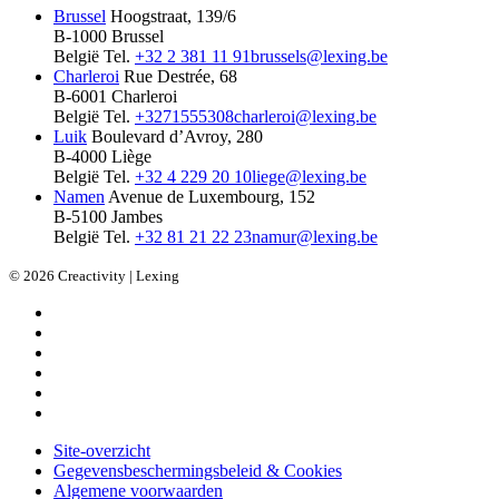
Brussel
Hoogstraat, 139/6
B-1000 Brussel
België
Tel.
+32 2 381 11 91
brussels@lexing.be
Charleroi
Rue Destrée, 68
B-6001 Charleroi
België
Tel.
+3271555308
charleroi@lexing.be
Luik
Boulevard d’Avroy, 280
B-4000 Liège
België
Tel.
+32 4 229 20 10
liege@lexing.be
Namen
Avenue de Luxembourg, 152
B-5100 Jambes
België
Tel.
+32 81 21 22 23
namur@lexing.be
© 2026 Creactivity | Lexing
Site-overzicht
Gegevensbeschermingsbeleid & Cookies
Algemene voorwaarden