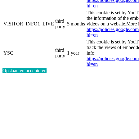
https://policies.google.co
hl=en
This cookie is set by YouT
the information of the e
third
VISITOR_INFO1_LIVE
5 months
videos on a website.More i
party
https://policies.google.co
hl=en
This cookie is set by YouT
track the views of embed
third
YSC
1 year
info:
party
https://policies.google.co
hl=en
Opslaan en accepteren