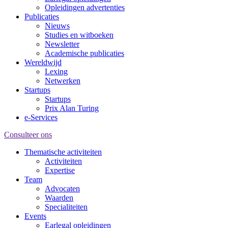
Opleidingen advertenties
Publicaties
Nieuws
Studies en witboeken
Newsletter
Academische publicaties
Wereldwijd
Lexing
Netwerken
Startups
Startups
Prix Alan Turing
e-Services
Consulteer ons
Thematische activiteiten
Activiteiten
Expertise
Team
Advocaten
Waarden
Specialiteiten
Events
Earlegal opleidingen