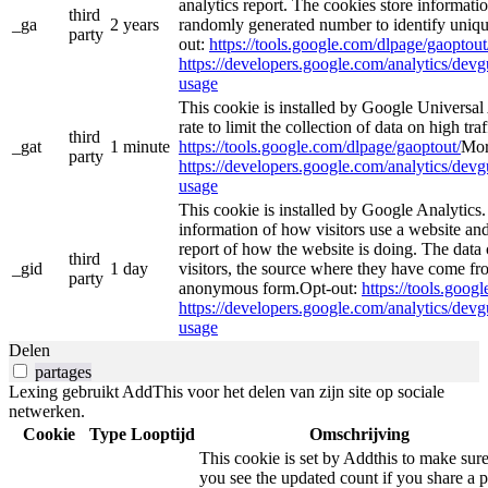
analytics report. The cookies store informat
third
_ga
2 years
randomly generated number to identify unique
party
out:
https://tools.google.com/dlpage/gaoptout
https://developers.google.com/analytics/devgu
usage
This cookie is installed by Google Universal A
rate to limit the collection of data on high traf
third
_gat
1 minute
https://tools.google.com/dlpage/gaoptout/
Mor
party
https://developers.google.com/analytics/devgu
usage
This cookie is installed by Google Analytics.
information of how visitors use a website and
report of how the website is doing. The data
third
_gid
1 day
visitors, the source where they have come fro
party
anonymous form.Opt-out:
https://tools.goog
https://developers.google.com/analytics/devgu
usage
Delen
partages
Lexing gebruikt AddThis voor het delen van zijn site op sociale
netwerken.
Cookie
Type
Looptijd
Omschrijving
This cookie is set by Addthis to make sur
you see the updated count if you share a 