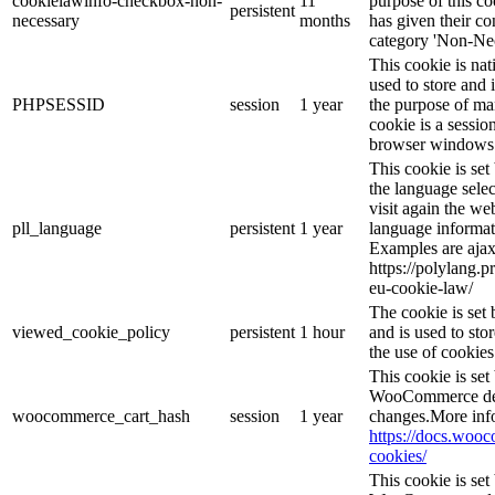
cookielawinfo-checkbox-non-
11
purpose of this co
persistent
necessary
months
has given their co
category 'Non-Nec
This cookie is nat
used to store and 
PHPSESSID
session
1 year
the purpose of ma
cookie is a sessio
browser windows 
This cookie is se
the language sele
visit again the web
pll_language
persistent
1 year
language informat
Examples are ajax
https://polylang.p
eu-cookie-law/
The cookie is se
viewed_cookie_policy
persistent
1 hour
and is used to sto
the use of cookies
This cookie is se
WooCommerce dete
woocommerce_cart_hash
session
1 year
changes.More inf
https://docs.wo
cookies/
This cookie is se