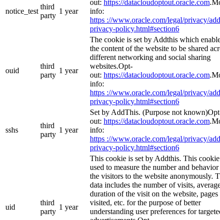
out:
https://datacloudoptout.oracle.com
.M
third
notice_test
1 year
info:
party
https ://www.oracle.com/legal/privacy/add
privacy-policy.html#section6
The cookie is set by Addthis which enabl
the content of the website to be shared ac
different networking and social sharing
third
websites.Opt-
ouid
1 year
party
out:
https://datacloudoptout.oracle.com
.M
info:
https ://www.oracle.com/legal/privacy/add
privacy-policy.html#section6
Set by AddThis. (Purpose not known)Opt
out:
https://datacloudoptout.oracle.com
.M
third
sshs
1 year
info:
party
https ://www.oracle.com/legal/privacy/add
privacy-policy.html#section6
This cookie is set by Addthis. This cookie
used to measure the number and behavior
the visitors to the website anonymously. 
data includes the number of visits, averag
duration of the visit on the website, pages
third
visited, etc. for the purpose of better
uid
1 year
party
understanding user preferences for targete