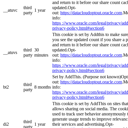
and return to it before our share count cac
third
updated.Opt-
__atuvc
1 year
party
out:
https://datacloudoptout.oracle.com
.M
info:
https ://www.oracle.com/legal/privacy/add
privacy-policy.html#section6
This cookie is set by Addthis to make sur
you see the updated count if you share a 
and return to it before our share count cac
third
30
updated.Opt-
__atuvs
party
minutes
out:
https://datacloudoptout.oracle.com
.M
info:
https ://www.oracle.com/legal/privacy/add
privacy-policy.html#section6
Set by AddThis. (Purpose not known)Opt
out:
https://datacloudoptout.oracle.com
.M
third
bt2
8 months
info:
party
https ://www.oracle.com/legal/privacy/add
privacy-policy.html#section6
This cookie is set by AddThis on sites tha
allows sharing on social media. The cooki
used to track user behavior anonymously 
generate usage trends to improve relevanc
third
di2
1 year
their services and advertising.Opt-
party