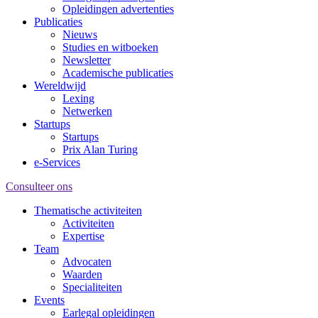
Opleidingen advertenties
Publicaties
Nieuws
Studies en witboeken
Newsletter
Academische publicaties
Wereldwijd
Lexing
Netwerken
Startups
Startups
Prix Alan Turing
e-Services
Consulteer ons
Thematische activiteiten
Activiteiten
Expertise
Team
Advocaten
Waarden
Specialiteiten
Events
Earlegal opleidingen