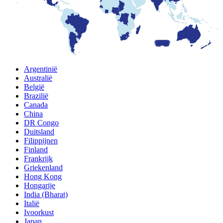
Argentinië
Australië
België
Brazilië
Canada
China
DR Congo
Duitsland
Filippijnen
Finland
Frankrijk
Griekenland
Hong Kong
Hongarije
India (Bharat)
Italië
Ivoorkust
Japan