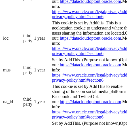
out:
https://datacloudoptout.oracle.com
.M
info:
https ://www.oracle.com/legal/privacy/add
privacy-policy.html#section6
This cookie is set by Addthis. This is a
geolocation cookie to understand where t
users sharing the information are located.
third
loc
1 year
out:
https://datacloudoptout.oracle.com
.M
party
info:
https ://www.oracle.com/legal/privacy/add
privacy-policy.html#section6
Set by AddThis. (Purpose not known)Opt
out:
https://datacloudoptout.oracle.com
.M
third
mus
1 year
info:
party
https ://www.oracle.com/legal/privacy/add
privacy-policy.html#section6
This cookie is set by AddThis to enable
sharing of links on social media platforms 
Facebook and TwitterOpt-
third
na_id
1 year
out:
https://datacloudoptout.oracle.com
.M
party
info:
https ://www.oracle.com/legal/privacy/add
privacy-policy.html#section6
Set by AddThis. (Purpose not known)Opt