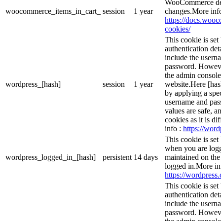
WooCommerce dete
woocommerce_items_in_cart_
session
1 year
changes.More inf
https://docs.wo
cookies/
This cookie is set
authentication det
include the usern
password. However,
the admin console
wordpress_[hash]
session
1 year
website.Here [hash
by applying a spec
username and passw
values are safe, a
cookies as it is d
info :
https://word
This cookie is set
when you are logg
wordpress_logged_in_[hash]
persistent
14 days
maintained on the
logged in.More in
https://wordpress.
This cookie is set
authentication det
include the usern
password. However,