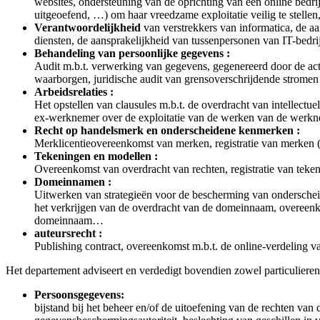
websites, ondersteuning van de oprichting van een online bedrij
uitgeoefend, …) om haar vreedzame exploitatie veilig te stelle
Verantwoordelijkheid
van verstrekkers van informatica, de a
diensten, de aansprakelijkheid van tussenpersonen van IT-bedr
Behandeling van persoonlijke gegevens :
Audit m.b.t. verwerking van gegevens, gegenereerd door de acti
waarborgen, juridische audit van grensoverschrijdende stromen
Arbeidsrelaties :
Het opstellen van clausules m.b.t. de overdracht van intellectu
ex-werknemer over de exploitatie van de werken van de werkn
Recht op handelsmerk en onderscheidene kenmerken :
Merklicentieovereenkomst van merken, registratie van merken (
Tekeningen en modellen :
Overeenkomst van overdracht van rechten, registratie van tek
Domeinnamen :
Uitwerken van strategieën voor de bescherming van onderscheide
het verkrijgen van de overdracht van de domeinnaam, overeenk
domeinnaam…
auteursrecht :
Publishing contract, overeenkomst m.b.t. de online-verdeling v
Het departement adviseert en verdedigt bovendien zowel particuliere
Persoonsgegevens:
bijstand bij het beheer en/of de uitoefening van de rechten van