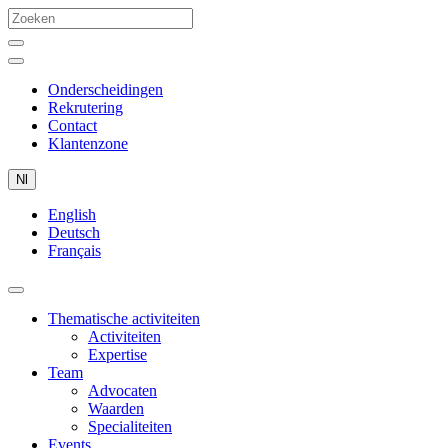
Onderscheidingen
Rekrutering
Contact
Klantenzone
Nl
English
Deutsch
Français
Thematische activiteiten
Activiteiten
Expertise
Team
Advocaten
Waarden
Specialiteiten
Events