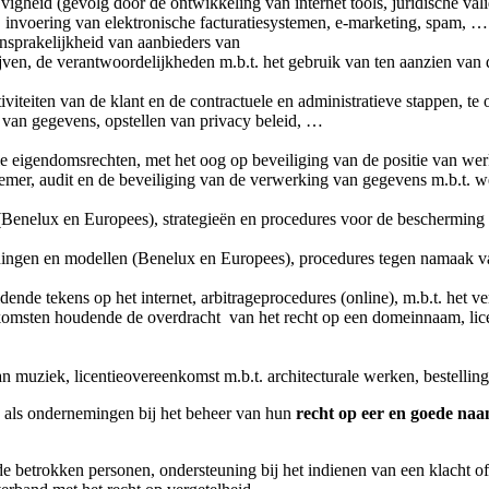
vigheid (gevolg door de ontwikkeling van internet tools, juridische va
n, invoering van elektronische facturatiesystemen, e-marketing, spam, …
ansprakelijkheid van aanbieders van
ijven, de verantwoordelijkheden m.b.t. het gebruik van ten aanzien v
viteiten van de klant en de contractuele en administratieve stappen, te
 van gegevens, opstellen van privacy beleid, …
ele eigendomsrechten, met het oog op beveiliging van de positie van we
emer, audit en de beveiliging van de verwerking van gegevens m.b.t.
Benelux en Europees), strategieën en procedures voor de bescherming 
eningen en modellen (Benelux en Europees), procedures tegen namaak 
nde tekens op het internet, arbitrageprocedures (online), m.b.t. het 
omsten houdende de overdracht van het recht op een domeinnaam, lice
an muziek, licentieovereenkomst m.b.t. architecturale werken, bestelli
n als ondernemingen bij het beheer van hun
recht op eer en goede na
 de betrokken personen, ondersteuning bij het indienen van een klacht o