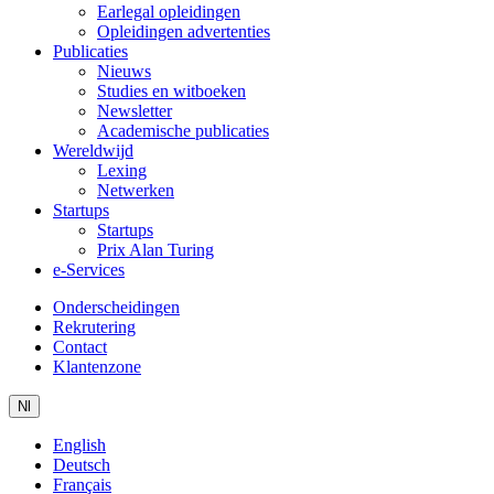
Earlegal opleidingen
Opleidingen advertenties
Publicaties
Nieuws
Studies en witboeken
Newsletter
Academische publicaties
Wereldwijd
Lexing
Netwerken
Startups
Startups
Prix Alan Turing
e-Services
Onderscheidingen
Rekrutering
Contact
Klantenzone
Nl
English
Deutsch
Français