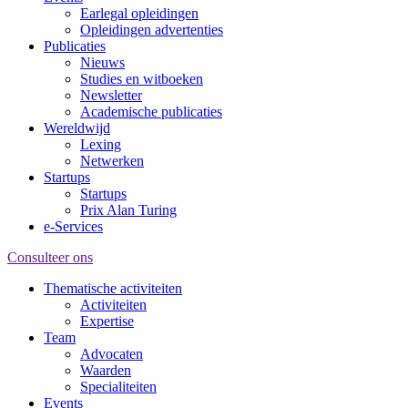
Earlegal opleidingen
Opleidingen advertenties
Publicaties
Nieuws
Studies en witboeken
Newsletter
Academische publicaties
Wereldwijd
Lexing
Netwerken
Startups
Startups
Prix Alan Turing
e-Services
Consulteer ons
Thematische activiteiten
Activiteiten
Expertise
Team
Advocaten
Waarden
Specialiteiten
Events