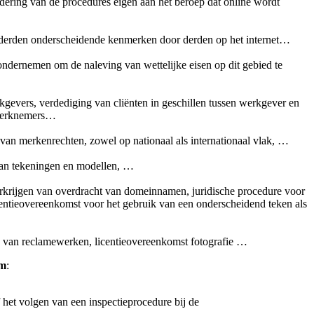
lidering van de procedures eigen aan het beroep dat online wordt
an derden onderscheidende kenmerken door derden op het internet…
 ondernemen om de naleving van wettelijke eisen op dit gebied te
rkgevers, verdediging van cliënten in geschillen tussen werkgever en
 werknemers…
van merkenrechten, zowel op nationaal als internationaal vlak, …
van tekeningen en modellen, …
verkrijgen van overdracht van domeinnamen, juridische procedure voor
ntieovereenkomst voor het gebruik van een onderscheidend teken als
ng van reclamewerken, licentieovereenkomst fotografie …
am
:
f het volgen van een inspectieprocedure bij de