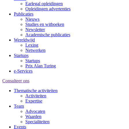
Earlegal opleidingen
Opleidingen advertenties
Publicaties
Nieuws
Studies en witboeken
Newsletter
Academische publicaties
Wereldwijd
Lexing
Netwerken
Startups
Startups
Prix Alan Turing
e-Services
Consulteer ons
Thematische activiteiten
Activiteiten
Expertise
Team
Advocaten
Waarden
Specialiteiten
Events