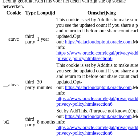
Lexing gebruikt AddThis voor het delen van zijn site op sociale
netwerken.
Cookie
Type
Looptijd
Omschrijving
This cookie is set by Addthis to make sur
you see the updated count if you share a 
and return to it before our share count cac
third
updated.Opt-
__atuvc
1 year
party
out:
https://datacloudoptout.oracle.com
.M
info:
https ://www.oracle.com/legal/privacy/add
privacy-policy.html#section6
This cookie is set by Addthis to make sur
you see the updated count if you share a 
and return to it before our share count cac
third
30
updated.Opt-
__atuvs
party
minutes
out:
https://datacloudoptout.oracle.com
.M
info:
https ://www.oracle.com/legal/privacy/add
privacy-policy.html#section6
Set by AddThis. (Purpose not known)Opt
out:
https://datacloudoptout.oracle.com
.M
third
bt2
8 months
info:
party
https ://www.oracle.com/legal/privacy/add
privacy-policy.html#section6