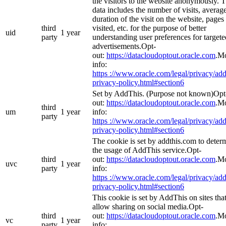
the visitors to the website anonymously. 
data includes the number of visits, averag
duration of the visit on the website, pages
third
visited, etc. for the purpose of better
uid
1 year
party
understanding user preferences for targete
advertisements.Opt-
out:
https://datacloudoptout.oracle.com
.M
info:
https ://www.oracle.com/legal/privacy/add
privacy-policy.html#section6
Set by AddThis. (Purpose not known)Opt
out:
https://datacloudoptout.oracle.com
.M
third
um
1 year
info:
party
https ://www.oracle.com/legal/privacy/add
privacy-policy.html#section6
The cookie is set by addthis.com to deter
the usage of AddThis service.Opt-
third
out:
https://datacloudoptout.oracle.com
.M
uvc
1 year
party
info:
https ://www.oracle.com/legal/privacy/add
privacy-policy.html#section6
This cookie is set by AddThis on sites tha
allow sharing on social media.Opt-
third
out:
https://datacloudoptout.oracle.com
.M
vc
1 year
party
info: