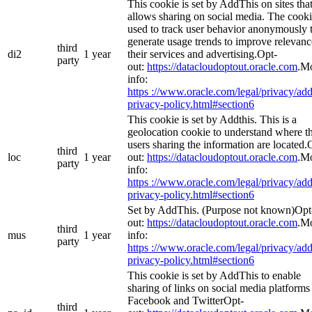
This cookie is set by AddThis on sites tha
allows sharing on social media. The cooki
used to track user behavior anonymously 
generate usage trends to improve relevanc
third
di2
1 year
their services and advertising.Opt-
party
out:
https://datacloudoptout.oracle.com
.M
info:
https ://www.oracle.com/legal/privacy/add
privacy-policy.html#section6
This cookie is set by Addthis. This is a
geolocation cookie to understand where t
users sharing the information are located.
third
loc
1 year
out:
https://datacloudoptout.oracle.com
.M
party
info:
https ://www.oracle.com/legal/privacy/add
privacy-policy.html#section6
Set by AddThis. (Purpose not known)Opt
out:
https://datacloudoptout.oracle.com
.M
third
mus
1 year
info:
party
https ://www.oracle.com/legal/privacy/add
privacy-policy.html#section6
This cookie is set by AddThis to enable
sharing of links on social media platforms 
Facebook and TwitterOpt-
third