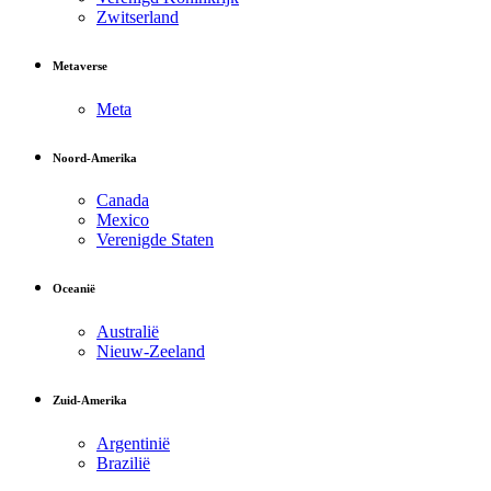
Zwitserland
Metaverse
Meta
Noord-Amerika
Canada
Mexico
Verenigde Staten
Oceanië
Australië
Nieuw-Zeeland
Zuid-Amerika
Argentinië
Brazilië