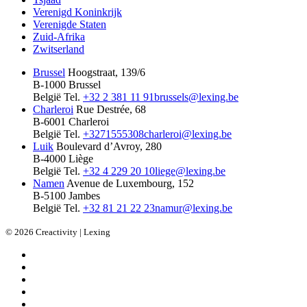
Verenigd Koninkrijk
Verenigde Staten
Zuid-Afrika
Zwitserland
Brussel
Hoogstraat, 139/6
B-1000 Brussel
België
Tel.
+32 2 381 11 91
brussels@lexing.be
Charleroi
Rue Destrée, 68
B-6001 Charleroi
België
Tel.
+3271555308
charleroi@lexing.be
Luik
Boulevard d’Avroy, 280
B-4000 Liège
België
Tel.
+32 4 229 20 10
liege@lexing.be
Namen
Avenue de Luxembourg, 152
B-5100 Jambes
België
Tel.
+32 81 21 22 23
namur@lexing.be
© 2026 Creactivity | Lexing