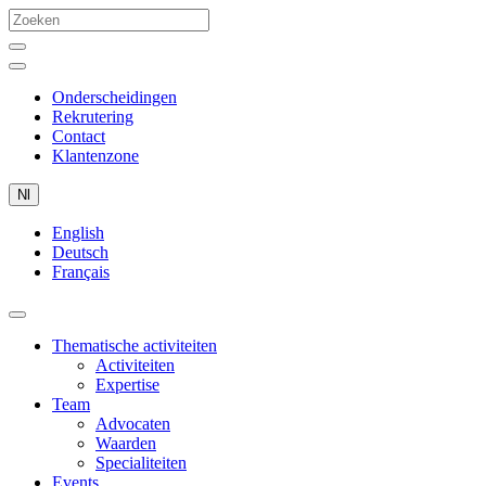
Onderscheidingen
Rekrutering
Contact
Klantenzone
Nl
English
Deutsch
Français
Thematische activiteiten
Activiteiten
Expertise
Team
Advocaten
Waarden
Specialiteiten
Events