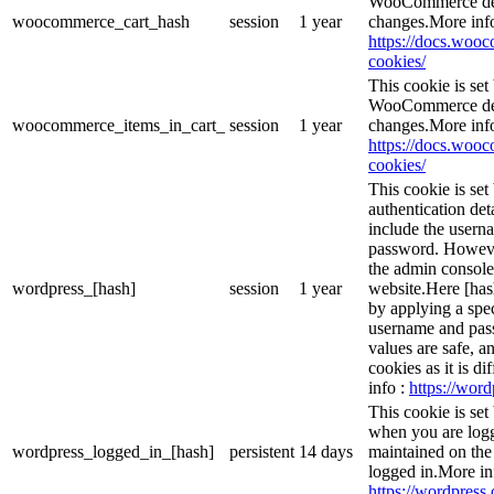
WooCommerce dete
woocommerce_cart_hash
session
1 year
changes.More inf
https://docs.wo
cookies/
This cookie is se
WooCommerce dete
woocommerce_items_in_cart_
session
1 year
changes.More inf
https://docs.wo
cookies/
This cookie is set
authentication det
include the usern
password. However,
the admin console
wordpress_[hash]
session
1 year
website.Here [hash
by applying a spec
username and passw
values are safe, a
cookies as it is d
info :
https://word
This cookie is set
when you are logg
wordpress_logged_in_[hash]
persistent
14 days
maintained on the
logged in.More in
https://wordpress.