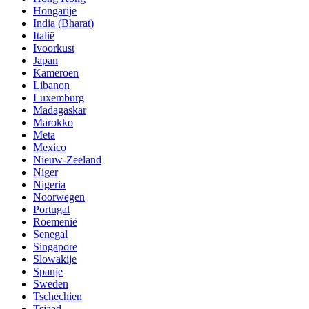
Hongarije
India (Bharat)
Italië
Ivoorkust
Japan
Kameroen
Libanon
Luxemburg
Madagaskar
Marokko
Meta
Mexico
Nieuw-Zeeland
Niger
Nigeria
Noorwegen
Portugal
Roemenië
Senegal
Singapore
Slowakije
Spanje
Sweden
Tschechien
Tsjaad