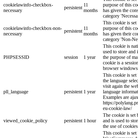
cookielawinfo-checkbox-
11
purpose of this co
persistent
necessary
months
has given the cons
category 'Necessar
This cookie is s
cookielawinfo-checkbox-non-
11
purpose of this co
persistent
necessary
months
has given their co
category 'Non-Nec
This cookie is nat
used to store and 
PHPSESSID
session
1 year
the purpose of ma
cookie is a sessio
browser windows 
This cookie is se
the language sele
visit again the web
pll_language
persistent
1 year
language informat
Examples are ajax
https://polylang.p
eu-cookie-law/
The cookie is se
viewed_cookie_policy
persistent
1 hour
and is used to sto
the use of cookies
This cookie is se