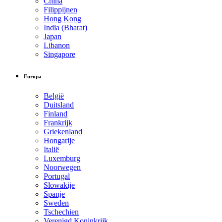
China
Filippijnen
Hong Kong
India (Bharat)
Japan
Libanon
Singapore
Europa
België
Duitsland
Finland
Frankrijk
Griekenland
Hongarije
Italië
Luxemburg
Noorwegen
Portugal
Slowakije
Spanje
Sweden
Tschechien
Verenigd Koninkrijk