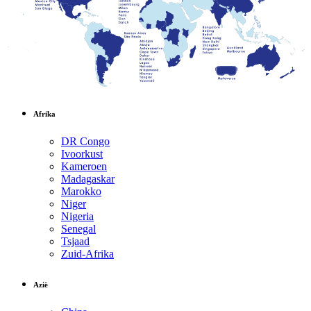
Afrika
DR Congo
Ivoorkust
Kameroen
Madagaskar
Marokko
Niger
Nigeria
Senegal
Tsjaad
Zuid-Afrika
Azië