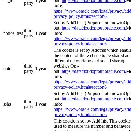
na_id
1 year
out:
https://datacloudoptout.oracle.com
.M
party
info:
https ://www.oracle.com/legal/privacy/add
privacy-policy.html#section6
Set by AddThis. (Purpose not known)Opt
out:
https://datacloudoptout.oracle.com
.M
third
notice_test
1 year
info:
party
https ://www.oracle.com/legal/privacy/add
privacy-policy.html#section6
The cookie is set by Addthis which enabl
the content of the website to be shared ac
different networking and social sharing
third
websites.Opt-
ouid
1 year
party
out:
https://datacloudoptout.oracle.com
.M
info:
https ://www.oracle.com/legal/privacy/add
privacy-policy.html#section6
Set by AddThis. (Purpose not known)Opt
out:
https://datacloudoptout.oracle.com
.M
third
sshs
1 year
info:
party
https ://www.oracle.com/legal/privacy/add
privacy-policy.html#section6
This cookie is set by Addthis. This cookie
used to measure the number and behavior