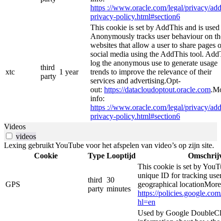
https ://www.oracle.com/legal/privacy/add
privacy-policy.html#section6
This cookie is set by AddThis and is used
Anonymously tracks user behaviour on th
websites that allow a user to share pages 
social media using the AddThis tool. Add
log the anonymous use to generate usage
third
xtc
1 year
trends to improve the relevance of their
party
services and advertising.Opt-
out:
https://datacloudoptout.oracle.com
.M
info:
https ://www.oracle.com/legal/privacy/add
privacy-policy.html#section6
Videos
videos
Lexing gebruikt YouTube voor het afspelen van video’s op zijn site.
Cookie
Type
Looptijd
Omschrij
This cookie is set by YouT
unique ID for tracking user
third
30
GPS
geographical locationMore
party
minutes
https://policies.google.co
hl=en
Used by Google DoubleCli