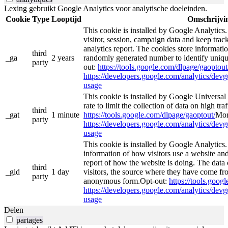
Lexing gebruikt Google Analytics voor analytische doeleinden.
Cookie
Type
Looptijd
Omschrijvi
This cookie is installed by Google Analytics.
visitor, session, campaign data and keep track 
analytics report. The cookies store informat
third
_ga
2 years
randomly generated number to identify unique
party
out:
https://tools.google.com/dlpage/gaoptout
https://developers.google.com/analytics/devgu
usage
This cookie is installed by Google Universal A
rate to limit the collection of data on high traf
third
_gat
1 minute
https://tools.google.com/dlpage/gaoptout/
Mor
party
https://developers.google.com/analytics/devgu
usage
This cookie is installed by Google Analytics.
information of how visitors use a website and
report of how the website is doing. The data
third
_gid
1 day
visitors, the source where they have come fro
party
anonymous form.Opt-out:
https://tools.goog
https://developers.google.com/analytics/devgu
usage
Delen
partages