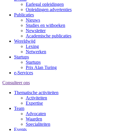
Earlegal opleidingen
Opleidingen advertenties
Publicaties
Nieuws
Studies en witboeken
Newsletter
Academische publicaties
Wereldwijd
Lexing
Netwerken
Startups
Startups
Prix Alan Turing
e-Services
Consulteer ons
Thematische activiteiten
Activiteiten
Expertise
Team
Advocaten
Waarden
Specialiteiten
Events