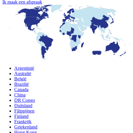
Ik maak een afspraak
Argentinië
Australië
België
Brazilië
Canada
China
DR Congo
Duitsland
Filippijnen
Finland
Frankrijk
Griekenland
Hong Kong