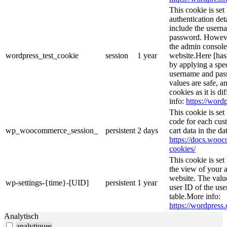
This cookie is set
authentication det
include the usern
password. However,
the admin console
wordpress_test_cookie
session
1 year
website.Here [hash
by applying a spec
username and passw
values are safe, a
cookies as it is d
info:
https://wordp
This cookie is se
code for each cust
wp_woocommerce_session_
persistent
2 days
cart data in the d
https://docs.wo
cookies/
This cookie is se
the view of your a
website. The valu
wp-settings-{time}-[UID]
persistent
1 year
user ID of the use
table.More info:
https://wordpress.
Analytisch
analytiques