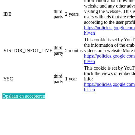
information about how the 
website and any other adve
third
visiting the website. This i
IDE
2 years
party
users with ads that are rel
according to the user profi
https://policies.google.co
hl=en
This cookie is set by YouT
the information of the e
third
VISITOR_INFO1_LIVE
5 months
videos on a website.More i
party
https://policies.google.co
hl=en
This cookie is set by YouT
track the views of embed
third
YSC
1 year
info:
party
https://policies.google.co
hl=en
Opslaan en accepteren