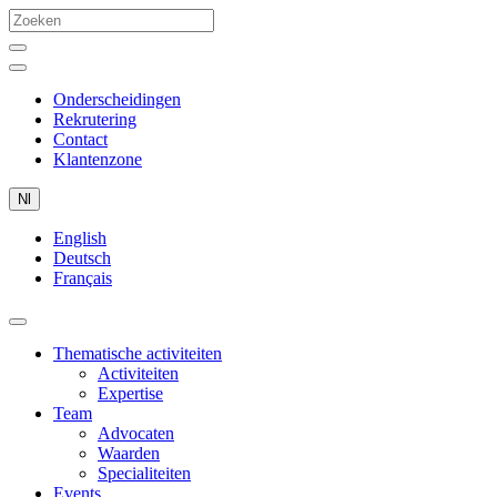
Onderscheidingen
Rekrutering
Contact
Klantenzone
Nl
English
Deutsch
Français
Thematische activiteiten
Activiteiten
Expertise
Team
Advocaten
Waarden
Specialiteiten
Events