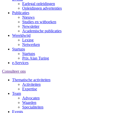
Earlegal opleidingen
Opleidingen advertenties
Publicaties
Nieuws
Studies en witboeken
Newsletter
Academische publicaties
Wereldwijd
Lexing
Netwerken
Startups
Startups
Prix Alan Turing
e-Services
Consulteer ons
Thematische activiteiten
Activiteiten
Expertise
Team
Advocaten
Waarden
Specialiteiten
Events