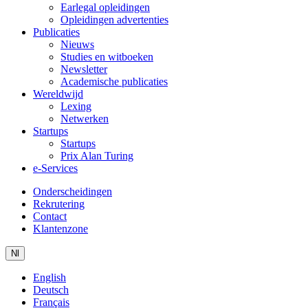
Earlegal opleidingen
Opleidingen advertenties
Publicaties
Nieuws
Studies en witboeken
Newsletter
Academische publicaties
Wereldwijd
Lexing
Netwerken
Startups
Startups
Prix Alan Turing
e-Services
Onderscheidingen
Rekrutering
Contact
Klantenzone
Nl
English
Deutsch
Français