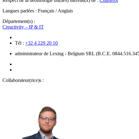
Respect de la déontologie du(des) barreau(x) de :
Charleroi
Langues parlées :
Français / Anglais
Département(s) :
Creactivity – IP & IT
Tél :
+32 4 229 20 10
administrateur de Lexing - Belgium SRL (B.C.E. 0844.516.34
Collaborateur(rice)s :