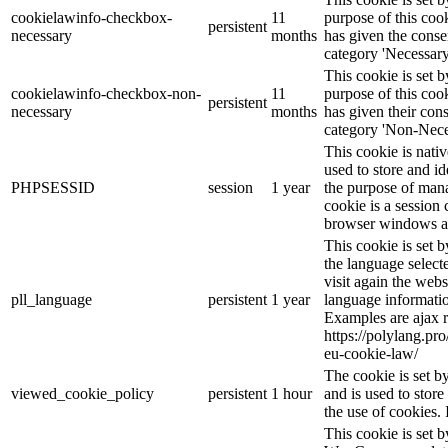
cookielawinfo-checkbox-
11
purpose of this cook
persistent
necessary
months
has given the conse
category 'Necessary
This cookie is set
cookielawinfo-checkbox-non-
11
purpose of this cook
persistent
necessary
months
has given their con
category 'Non-Nece
This cookie is nati
used to store and id
PHPSESSID
session
1 year
the purpose of mana
cookie is a session 
browser windows ar
This cookie is set 
the language selec
visit again the webs
pll_language
persistent
1 year
language informatio
Examples are ajax r
https://polylang.pr
eu-cookie-law/
The cookie is set 
viewed_cookie_policy
persistent
1 hour
and is used to stor
the use of cookies. 
This cookie is set