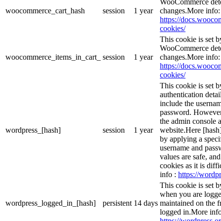
WooCommerce deter
woocommerce_cart_hash
session
1 year
changes.More info:
https://docs.woo
cookies/
This cookie is set
WooCommerce deter
woocommerce_items_in_cart_
session
1 year
changes.More info:
https://docs.woo
cookies/
This cookie is set b
authentication detai
include the userna
password. However, 
the admin console a
wordpress_[hash]
session
1 year
website.Here [hash] 
by applying a speci
username and passwo
values are safe, an
cookies as it is dif
info :
https://wordpr
This cookie is set 
when you are logge
wordpress_logged_in_[hash]
persistent
14 days
maintained on the f
logged in.More info
https://wordpress.or