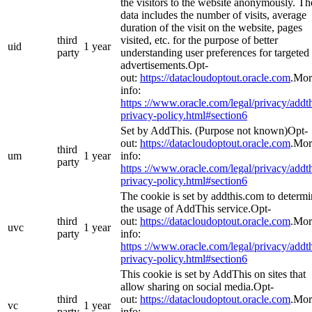
the visitors to the website anonymously. Th
data includes the number of visits, average
duration of the visit on the website, pages
third
visited, etc. for the purpose of better
uid
1 year
party
understanding user preferences for targeted
advertisements.Opt-
out:
https://datacloudoptout.oracle.com
.Mor
info:
https ://www.oracle.com/legal/privacy/addth
privacy-policy.html#section6
Set by AddThis. (Purpose not known)Opt-
out:
https://datacloudoptout.oracle.com
.Mor
third
um
1 year
info:
party
https ://www.oracle.com/legal/privacy/addth
privacy-policy.html#section6
The cookie is set by addthis.com to determ
the usage of AddThis service.Opt-
third
out:
https://datacloudoptout.oracle.com
.Mor
uvc
1 year
party
info:
https ://www.oracle.com/legal/privacy/addth
privacy-policy.html#section6
This cookie is set by AddThis on sites that
allow sharing on social media.Opt-
third
out:
https://datacloudoptout.oracle.com
.Mor
vc
1 year
party
info: