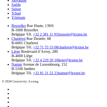
Slovaquie
Suède
Suisse
Tchad
Tchéquie
Bruxelles
Rue Haute, 139/6
B-1000 Bruxelles
Belgique
Tél.
+32 2 381 11 91
brussels@lexing.be
Charleroi
Rue Destrée, 68
B-6001 Charleroi
Belgique
Tél.
+32 71 55 53 08
charleroi@lexing.be
Liège
Boulevard d’Avroy, 280
B-4000 Liège
Belgique
Tél.
+32 4 229 20 10
liege@lexing.be
Namur
Avenue de Luxembourg, 152
B-5100 Jambes
Belgique
Tél.
+32 81 21 22 23
namur@lexing.be
© 2026 Creactivity | Lexing