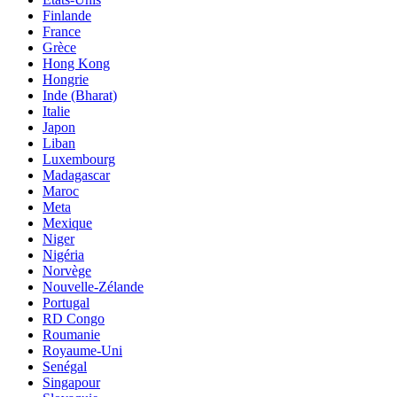
Finlande
France
Grèce
Hong Kong
Hongrie
Inde (Bharat)
Italie
Japon
Liban
Luxembourg
Madagascar
Maroc
Meta
Mexique
Niger
Nigéria
Norvège
Nouvelle-Zélande
Portugal
RD Congo
Roumanie
Royaume-Uni
Senégal
Singapour