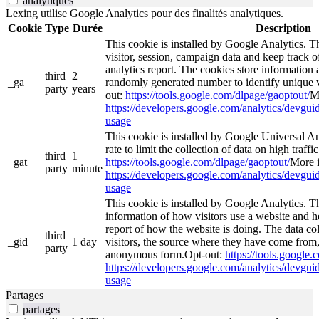
analytiques
Lexing utilise Google Analytics pour des finalités analytiques.
Cookie
Type
Durée
Description
This cookie is installed by Google Analytics. Th
visitor, session, campaign data and keep track of 
analytics report. The cookies store informatio
third
2
_ga
randomly generated number to identify unique v
party
years
out:
https://tools.google.com/dlpage/gaoptout/
M
https://developers.google.com/analytics/devguide
usage
This cookie is installed by Google Universal Ana
rate to limit the collection of data on high traffi
third
1
_gat
https://tools.google.com/dlpage/gaoptout/
More i
party
minute
https://developers.google.com/analytics/devguide
usage
This cookie is installed by Google Analytics. Th
information of how visitors use a website and he
report of how the website is doing. The data co
third
_gid
1 day
visitors, the source where they have come from,
party
anonymous form.Opt-out:
https://tools.google
https://developers.google.com/analytics/devguide
usage
Partages
partages