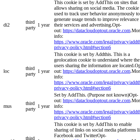
This cookie is set by AddThis on sites that
allows sharing on social media. The cookie 
used to track user behavior anonymously to
generate usage trends to improve relevance 
third
di2
1 year
their services and advertising.Opt-
party
out:
https://datacloudoptout.oracle.com
.Mor
info:
https ://www.oracle.com/legal/privacy/addth
privacy-policy.html#section6
This cookie is set by Addthis. This is a
geolocation cookie to understand where the
users sharing the information are located.Op
third
loc
1 year
out:
https://datacloudoptout.oracle.com
.Mor
party
info:
https ://www.oracle.com/legal/privacy/addth
privacy-policy.html#section6
Set by AddThis. (Purpose not known)Opt-
out:
https://datacloudoptout.oracle.com
.Mor
third
mus
1 year
info:
party
https ://www.oracle.com/legal/privacy/addth
privacy-policy.html#section6
This cookie is set by AddThis to enable
sharing of links on social media platforms l
Facebook and TwitterOpt-
third