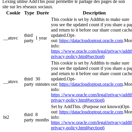
Lexing utilise AddThis pour permettre le partage des pages de son
site sur les réseaux sociaux.
Cookie
Type
Durée
Description
This cookie is set by Addthis to make sure
you see the updated count if you share a pa
and return to it before our share count cache
third
updated.Opt-
__atuvc
1 year
party
out:
https://datacloudoptout.oracle.com
.Mor
info:
https ://www.oracle.com/legal/privacy/addth
privacy-policy.html#section6
This cookie is set by Addthis to make sure
you see the updated count if you share a pa
and return to it before our share count cache
third
30
updated.Opt-
__atuvs
party
minutes
out:
https://datacloudoptout.oracle.com
.Mor
info:
https ://www.oracle.com/legal/privacy/addth
privacy-policy.html#section6
Set by AddThis. (Purpose not known)Opt-
out:
https://datacloudoptout.oracle.com
.Mor
third
8
bt2
info:
party
months
https ://www.oracle.com/legal/privacy/addth
privacy-policy.html#section6