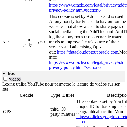
https ://www.oracle.com/legal/privacy/addth
privacy-policy.html#section6
This cookie is set by AddThis and is used t
Anonymously tracks user behaviour on the
websites that allow a user to share pages on
social media using the AddThis tool. AddT
log the anonymous use to generate usage
third
xtc
1 year
trends to improve the relevance of their
party
services and advertising.Opt-
out:
https://datacloudoptout.oracle.com
.Mor
info:
https ://www.oracle.com/legal/privacy/addth
privacy-policy.html#section6
Vidéos
videos
Lexing utilise YouTube pour permettre la lecture de vidéos sur son
site.
Cookie
Type
Durée
Descripti
This cookie is set by YouTub
unique ID for tracking users
third
30
GPS
geographical locationMore i
party
minutes
https://policies.google.com/
hl=en