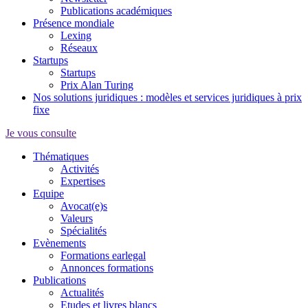
Publications académiques
Présence mondiale
Lexing
Réseaux
Startups
Startups
Prix Alan Turing
Nos solutions juridiques : modèles et services juridiques à prix
fixe
Je vous consulte
Thématiques
Activités
Expertises
Equipe
Avocat(e)s
Valeurs
Spécialités
Evènements
Formations earlegal
Annonces formations
Publications
Actualités
Etudes et livres blancs