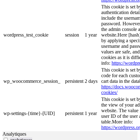
This cookie is set b
authentication detai
include the userna
password. However, 
the admin console a
wordpress_test_cookie
session
1 year
website.Here [hash] 
by applying a speci
username and passwo
values are safe, an
cookies as it is dif
info:
https://wordpr
This cookie is set
code for each custo
wp_woocommerce_session_
persistent
2 days
cart data in the da
https://docs.woo
cookies/
This cookie is set 
the view of your ad
website. The value 
wp-settings-{time}-[UID]
persistent
1 year
user ID of the user 
table.More info:
https://wordpress.or
Analytiques