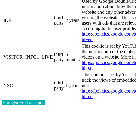
Used by Google DoubleClic
information about how the u
website and any other adver
third
visiting the website. This is
IDE
2 years
party
users with ads that are relev
according to the user profil
https://policies.google.com/
hl=en
This cookie is set by YouTu
the information of the emb
third
5
VISITOR_INFO1_LIVE
videos on a website.More in
party
months
https://policies.google.com/
hl=en
This cookie is set by YouTub
track the views of embedde
third
YSC
1 year
info:
party
https://policies.google.com/
hl=en
Enregistrer et accepter