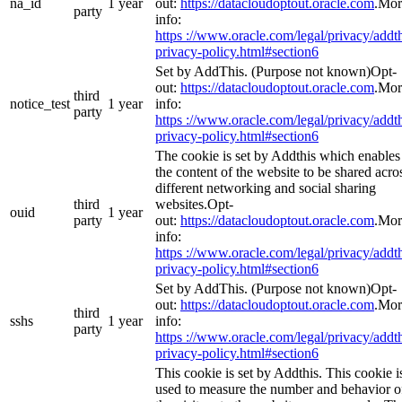
na_id
1 year
out:
https://datacloudoptout.oracle.com
.Mor
party
info:
https ://www.oracle.com/legal/privacy/addth
privacy-policy.html#section6
Set by AddThis. (Purpose not known)Opt-
out:
https://datacloudoptout.oracle.com
.Mor
third
notice_test
1 year
info:
party
https ://www.oracle.com/legal/privacy/addth
privacy-policy.html#section6
The cookie is set by Addthis which enables
the content of the website to be shared acro
different networking and social sharing
third
websites.Opt-
ouid
1 year
party
out:
https://datacloudoptout.oracle.com
.Mor
info:
https ://www.oracle.com/legal/privacy/addth
privacy-policy.html#section6
Set by AddThis. (Purpose not known)Opt-
out:
https://datacloudoptout.oracle.com
.Mor
third
sshs
1 year
info:
party
https ://www.oracle.com/legal/privacy/addth
privacy-policy.html#section6
This cookie is set by Addthis. This cookie i
used to measure the number and behavior o