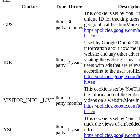
Cookie
Type
Durée
Descripti
This cookie is set by YouTub
unique ID for tracking users
third
30
GPS
geographical locationMore i
party
minutes
https://policies.google.com/
hl=en
Used by Google DoubleClic
information about how the u
website and any other adver
third
visiting the website. This is
IDE
2 years
party
users with ads that are relev
according to the user profil
https://policies.google.com/
hl=en
This cookie is set by YouTu
the information of the emb
third
5
VISITOR_INFO1_LIVE
videos on a website.More in
party
months
https://policies.google.com/
hl=en
This cookie is set by YouTub
track the views of embedde
third
YSC
1 year
info:
party
https://policies.google.com/