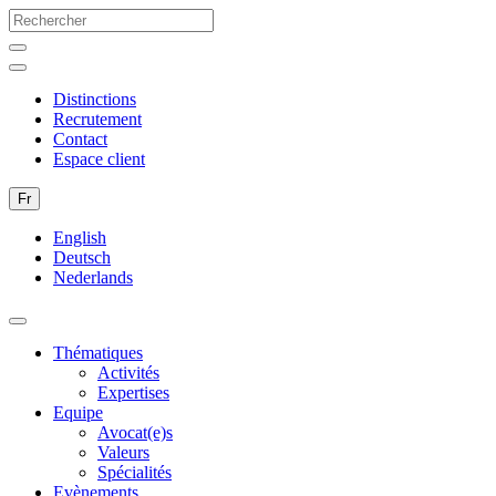
Distinctions
Recrutement
Contact
Espace client
Fr
English
Deutsch
Nederlands
Thématiques
Activités
Expertises
Equipe
Avocat(e)s
Valeurs
Spécialités
Evènements