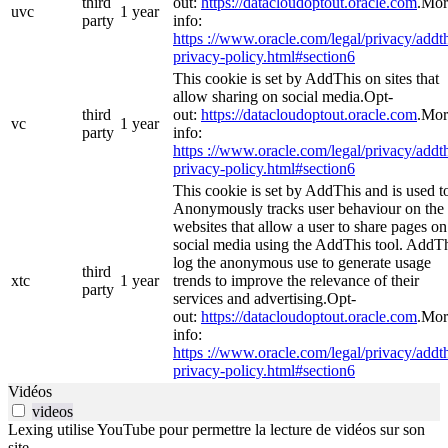
third
out:
https://datacloudoptout.oracle.com
.Mor
uvc
1 year
party
info:
https ://www.oracle.com/legal/privacy/addth
privacy-policy.html#section6
This cookie is set by AddThis on sites that
allow sharing on social media.Opt-
third
out:
https://datacloudoptout.oracle.com
.Mor
vc
1 year
party
info:
https ://www.oracle.com/legal/privacy/addth
privacy-policy.html#section6
This cookie is set by AddThis and is used t
Anonymously tracks user behaviour on the
websites that allow a user to share pages on
social media using the AddThis tool. AddT
log the anonymous use to generate usage
third
xtc
1 year
trends to improve the relevance of their
party
services and advertising.Opt-
out:
https://datacloudoptout.oracle.com
.Mor
info:
https ://www.oracle.com/legal/privacy/addth
privacy-policy.html#section6
Vidéos
videos
Lexing utilise YouTube pour permettre la lecture de vidéos sur son
site.