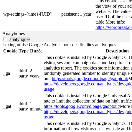
This cookie is set 
the view of your ad
website. The value 
wp-settings-{time}-[UID]
persistent
1 year
user ID of the user 
table.More info:
https://wordpress.or
Analytiques
analytiques
Lexing utilise Google Analytics pour des finalités analytiques.
Cookie
Type
Durée
Description
This cookie is installed by Google Analytics. Th
visitor, session, campaign data and keep track of 
analytics report. The cookies store informatio
third
2
_ga
randomly generated number to identify unique v
party
years
out:
https://tools.google.com/dlpage/gaoptout/
M
https://developers.google.com/analytics/devguide
usage
This cookie is installed by Google Universal Ana
rate to limit the collection of data on high traffi
third
1
_gat
https://tools.google.com/dlpage/gaoptout/
More i
party
minute
https://developers.google.com/analytics/devguide
usage
This cookie is installed by Google Analytics. Th
information of how visitors use a website and he