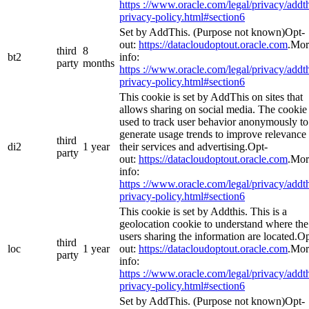
https ://www.oracle.com/legal/privacy/addth
privacy-policy.html#section6
Set by AddThis. (Purpose not known)Opt-
out:
https://datacloudoptout.oracle.com
.Mor
third
8
bt2
info:
party
months
https ://www.oracle.com/legal/privacy/addth
privacy-policy.html#section6
This cookie is set by AddThis on sites that
allows sharing on social media. The cookie 
used to track user behavior anonymously to
generate usage trends to improve relevance 
third
di2
1 year
their services and advertising.Opt-
party
out:
https://datacloudoptout.oracle.com
.Mor
info:
https ://www.oracle.com/legal/privacy/addth
privacy-policy.html#section6
This cookie is set by Addthis. This is a
geolocation cookie to understand where the
users sharing the information are located.Op
third
loc
1 year
out:
https://datacloudoptout.oracle.com
.Mor
party
info:
https ://www.oracle.com/legal/privacy/addth
privacy-policy.html#section6
Set by AddThis. (Purpose not known)Opt-