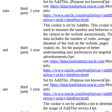
Set by AddThis. (Purpose not known)Opt-
out:
https://datacloudoptout.oracle.com
.Mor
third
sshs
1 year
info:
party
https ://www.oracle.com/legal/privacy/addth
privacy-policy.html#section6
This cookie is set by Addthis. This cookie i
used to measure the number and behavior o
the visitors to the website anonymously. Th
data includes the number of visits, average
duration of the visit on the website, pages
third
visited, etc. for the purpose of better
uid
1 year
party
understanding user preferences for targeted
advertisements.Opt-
out:
https://datacloudoptout.oracle.com
.Mor
info:
https ://www.oracle.com/legal/privacy/addth
privacy-policy.html#section6
Set by AddThis. (Purpose not known)Opt-
out:
https://datacloudoptout.oracle.com
.Mor
third
um
1 year
info:
party
https ://www.oracle.com/legal/privacy/addth
privacy-policy.html#section6
The cookie is set by addthis.com to determ
the usage of AddThis service.Opt-