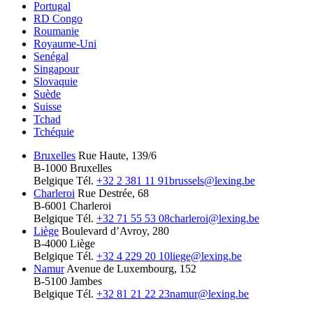
Portugal
RD Congo
Roumanie
Royaume-Uni
Senégal
Singapour
Slovaquie
Suède
Suisse
Tchad
Tchéquie
Bruxelles
Rue Haute, 139/6
B-1000 Bruxelles
Belgique
Tél.
+32 2 381 11 91
brussels@lexing.be
Charleroi
Rue Destrée, 68
B-6001 Charleroi
Belgique
Tél.
+32 71 55 53 08
charleroi@lexing.be
Liège
Boulevard d’Avroy, 280
B-4000 Liège
Belgique
Tél.
+32 4 229 20 10
liege@lexing.be
Namur
Avenue de Luxembourg, 152
B-5100 Jambes
Belgique
Tél.
+32 81 21 22 23
namur@lexing.be