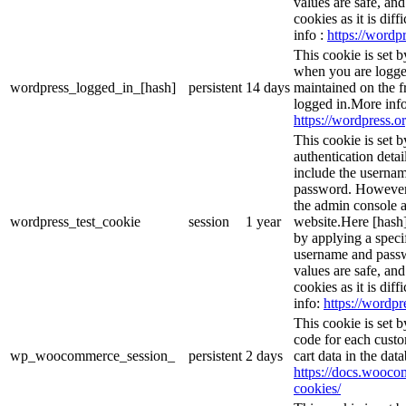
values are safe, an
cookies as it is dif
info :
https://wordpr
This cookie is set 
when you are logge
wordpress_logged_in_[hash]
persistent
14 days
maintained on the f
logged in.More info
https://wordpress.or
This cookie is set b
authentication detai
include the userna
password. However, 
the admin console a
wordpress_test_cookie
session
1 year
website.Here [hash] 
by applying a speci
username and passwo
values are safe, an
cookies as it is dif
info:
https://wordpr
This cookie is set
code for each custo
wp_woocommerce_session_
persistent
2 days
cart data in the da
https://docs.woo
cookies/