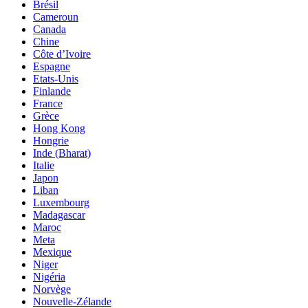
Brésil
Cameroun
Canada
Chine
Côte d’Ivoire
Espagne
Etats-Unis
Finlande
France
Grèce
Hong Kong
Hongrie
Inde (Bharat)
Italie
Japon
Liban
Luxembourg
Madagascar
Maroc
Meta
Mexique
Niger
Nigéria
Norvège
Nouvelle-Zélande