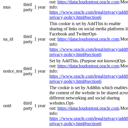
out:
https://datacloudoptout.oracle.com
.Mor
third
mus
1 year
info:
party
https ://www.oracle.com/legal/privacy/addth
privacy-policy.html#section6
This cookie is set by AddThis to enable
sharing of links on social media platforms l
Facebook and TwitterOpt-
third
na_id
1 year
out:
https://datacloudoptout.oracle.com
.Mor
party
info:
https ://www.oracle.com/legal/privacy/addth
privacy-policy.html#section6
Set by AddThis. (Purpose not known)Opt-
out:
https://datacloudoptout.oracle.com
.Mor
third
notice_test
1 year
info:
party
https ://www.oracle.com/legal/privacy/addth
privacy-policy.html#section6
The cookie is set by Addthis which enables
the content of the website to be shared acro
different networking and social sharing
third
websites.Opt-
ouid
1 year
party
out:
https://datacloudoptout.oracle.com
.Mor
info:
https ://www.oracle.com/legal/privacy/addth
privacy-policy.html#section6