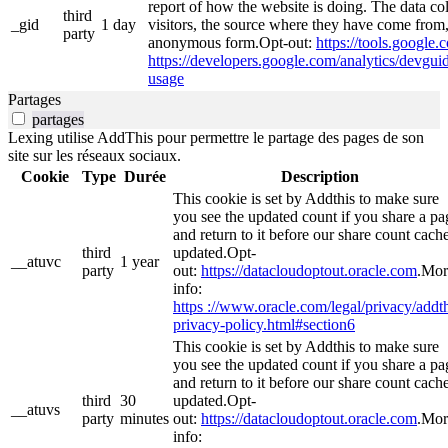
report of how the website is doing. The data co
third
_gid
1 day
visitors, the source where they have come from,
party
anonymous form.Opt-out:
https://tools.google
https://developers.google.com/analytics/devguide
usage
Partages
partages
Lexing utilise AddThis pour permettre le partage des pages de son
site sur les réseaux sociaux.
Cookie
Type
Durée
Description
This cookie is set by Addthis to make sure
you see the updated count if you share a pa
and return to it before our share count cache
third
updated.Opt-
__atuvc
1 year
party
out:
https://datacloudoptout.oracle.com
.Mor
info:
https ://www.oracle.com/legal/privacy/addth
privacy-policy.html#section6
This cookie is set by Addthis to make sure
you see the updated count if you share a pa
and return to it before our share count cache
third
30
updated.Opt-
__atuvs
party
minutes
out:
https://datacloudoptout.oracle.com
.Mor
info: