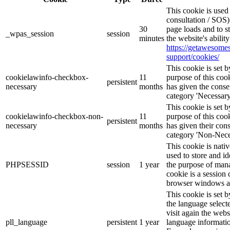
This cookie is use
consultation / SOS)
30
page loads and to s
_wpas_session
session
minutes
the website's abilit
https://getawesom
support/cookies/
This cookie is set
cookielawinfo-checkbox-
11
purpose of this cook
persistent
necessary
months
has given the conse
category 'Necessary
This cookie is set
cookielawinfo-checkbox-non-
11
purpose of this cook
persistent
necessary
months
has given their con
category 'Non-Nece
This cookie is nati
used to store and id
PHPSESSID
session
1 year
the purpose of mana
cookie is a session 
browser windows ar
This cookie is set 
the language selec
visit again the webs
pll_language
persistent
1 year
language informatio