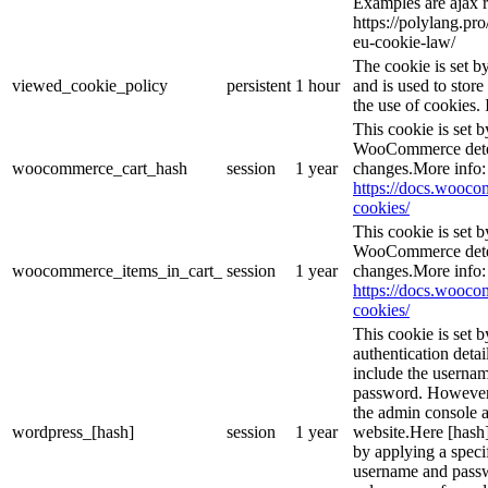
Examples are ajax r
https://polylang.pr
eu-cookie-law/
The cookie is set 
viewed_cookie_policy
persistent
1 hour
and is used to stor
the use of cookies. 
This cookie is set
WooCommerce deter
woocommerce_cart_hash
session
1 year
changes.More info:
https://docs.woo
cookies/
This cookie is set
WooCommerce deter
woocommerce_items_in_cart_
session
1 year
changes.More info:
https://docs.woo
cookies/
This cookie is set b
authentication detai
include the userna
password. However, 
the admin console a
wordpress_[hash]
session
1 year
website.Here [hash] 
by applying a speci
username and passwo