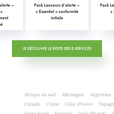
alerte –
Pack Lanceurs d’alerte –
Pack La
€
TVAC
 »
« Essentiel » conformité
«
ment
initiale
sé
JE DÉCOUVRE LE RESTE DES E-SERVICES
Afrique du sud
Allemagne
Argentine
Canada
Chine
Côte d’Ivoire
Espag
Hong Kong
Hongrie
Inde (Bharat)
I