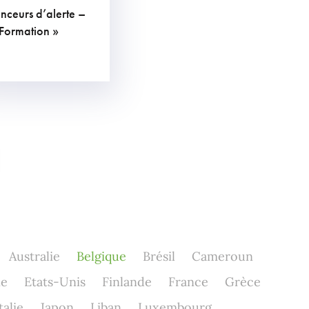
nceurs d’alerte –
€
TVAC
 Formation »
Australie
Belgique
Brésil
Cameroun
ne
Etats-Unis
Finlande
France
Grèce
talie
Japon
Liban
Luxembourg