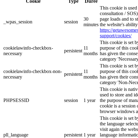
Cookie
Type
Durée
This cookie is use
consultation / SOS)
30
page loads and to s
_wpas_session
session
minutes
the website's abilit
https://getawesom
support/cookies/
This cookie is set
cookielawinfo-checkbox-
11
purpose of this cook
persistent
necessary
months
has given the conse
category 'Necessary
This cookie is set
cookielawinfo-checkbox-non-
11
purpose of this cook
persistent
necessary
months
has given their con
category 'Non-Nece
This cookie is nati
used to store and id
PHPSESSID
session
1 year
the purpose of mana
cookie is a session 
browser windows ar
This cookie is set 
the language selec
visit again the webs
pll_language
persistent
1 year
language informatio