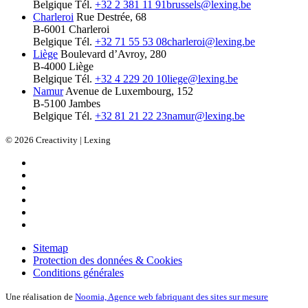
Belgique
Tél.
+32 2 381 11 91
brussels@lexing.be
Charleroi
Rue Destrée, 68
B-6001 Charleroi
Belgique
Tél.
+32 71 55 53 08
charleroi@lexing.be
Liège
Boulevard d’Avroy, 280
B-4000 Liège
Belgique
Tél.
+32 4 229 20 10
liege@lexing.be
Namur
Avenue de Luxembourg, 152
B-5100 Jambes
Belgique
Tél.
+32 81 21 22 23
namur@lexing.be
© 2026 Creactivity | Lexing
Sitemap
Protection des données & Cookies
Conditions générales
Une réalisation de
Noomia, Agence web fabriquant des sites sur mesure