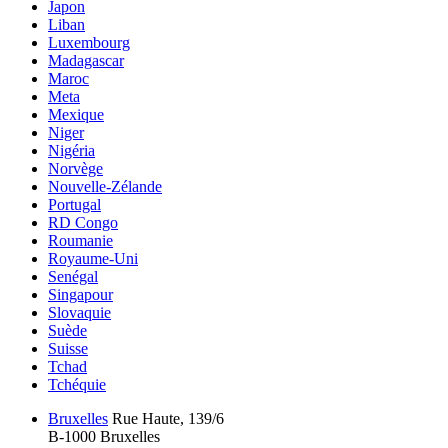
Japon
Liban
Luxembourg
Madagascar
Maroc
Meta
Mexique
Niger
Nigéria
Norvège
Nouvelle-Zélande
Portugal
RD Congo
Roumanie
Royaume-Uni
Senégal
Singapour
Slovaquie
Suède
Suisse
Tchad
Tchéquie
Bruxelles
Rue Haute, 139/6
B-1000 Bruxelles