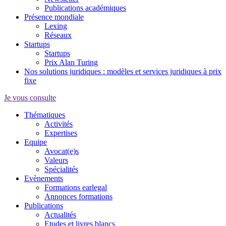
Publications académiques
Présence mondiale
Lexing
Réseaux
Startups
Startups
Prix Alan Turing
Nos solutions juridiques : modèles et services juridiques à prix
fixe
Je vous consulte
Thématiques
Activités
Expertises
Equipe
Avocat(e)s
Valeurs
Spécialités
Evènements
Formations earlegal
Annonces formations
Publications
Actualités
Etudes et livres blancs