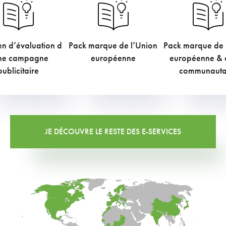
en d’évaluation d
Pack marque de l’Union
Pack marque de 
€
€
€
TVAC
TVAC
TVA
ne campagne
européenne
européenne & 
publicitaire
communauta
JE DÉCOUVRE LE RESTE DES E-SERVICES