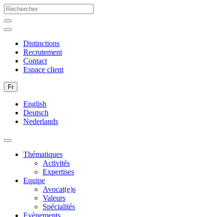
Distinctions
Recrutement
Contact
Espace client
Fr
English
Deutsch
Nederlands
Thématiques
Activités
Expertises
Equipe
Avocat(e)s
Valeurs
Spécialités
Evènements