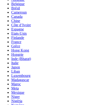
Belgique
Brésil
Cameroun
Canada
Chine
Côte d’Ivoire
Espagne
Etats-Unis
Finlande
France
Grèce
Hong Kong
Hongrie
Inde (Bharat)
Italie
Japon
Liban
Luxembourg
Madagascar
Maroc
Meta
Mexique
Niger
Nigéria