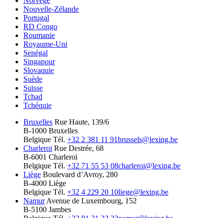
Norvège
Nouvelle-Zélande
Portugal
RD Congo
Roumanie
Royaume-Uni
Senégal
Singapour
Slovaquie
Suède
Suisse
Tchad
Tchéquie
Bruxelles
Rue Haute, 139/6
B-1000 Bruxelles
Belgique
Tél.
+32 2 381 11 91
brussels@lexing.be
Charleroi
Rue Destrée, 68
B-6001 Charleroi
Belgique
Tél.
+32 71 55 53 08
charleroi@lexing.be
Liège
Boulevard d’Avroy, 280
B-4000 Liège
Belgique
Tél.
+32 4 229 20 10
liege@lexing.be
Namur
Avenue de Luxembourg, 152
B-5100 Jambes