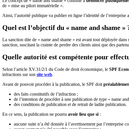
Le concept de « name and shame » consiste à
dénoncer publiqueme
de « mise au pilori immatérielle ».
Ainsi, l’autorité publique va publier en ligne l’identité de l’entrepr
Quel est l’objectif du « name and shame » 
La sanction dite de « name and shame » est avant tout déployée dans
sanction, suscitant la crainte de perdre des clients ainsi que des parte
Quelle autorité est compétente pour effectue
Selon l’article XV.31/2/1 du Code de droit économique, le
SPF Econ
infractions sur son
site web
.
Avant de pouvoir procéder à la publication, le SPF doit
préalablemen
des faits constitutifs de l’infraction ;
de l’intention de procéder à une publication de type « name and
des conditions de publication et de retrait de ladite publication.
En ce sens, la publication ne pourra
avoir lieu que si
:
aucune suite n’a été donnée à l’avertissement par l’entreprise c