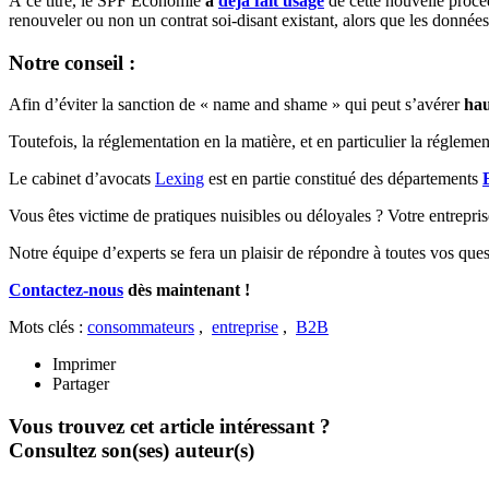
À ce titre, le SPF Economie
a
déjà fait usage
de cette nouvelle procéd
renouveler ou non un contrat soi-disant existant, alors que les données 
Notre conseil :
Afin d’éviter la sanction de « name and shame » qui peut s’avérer
hau
Toutefois, la réglementation en la matière, et en particulier la régle
Le cabinet d’avocats
Lexing
est en partie constitué des départements
Vous êtes victime de pratiques nuisibles ou déloyales ? Votre entrepri
Notre équipe d’experts se fera un plaisir de répondre à toutes vos ques
Contactez-nous
dès maintenant !
Mots clés :
consommateurs
,
entreprise
,
B2B
Imprimer
Partager
Vous trouvez cet article intéressant ?
Consultez son(ses) auteur(s)