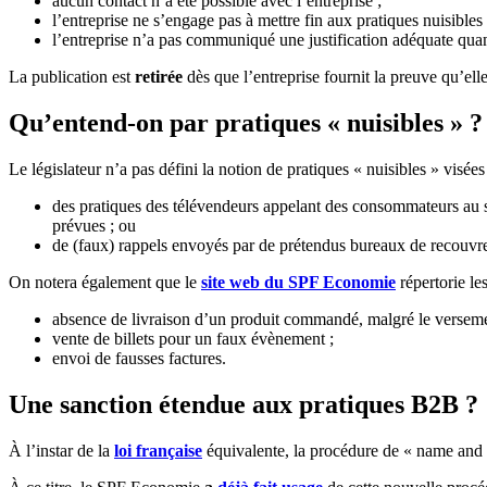
aucun contact n’a été possible avec l’entreprise ;
l’entreprise ne s’engage pas à mettre fin aux pratiques nuisibles 
l’entreprise n’a pas communiqué une justification adéquate quan
La publication est
retirée
dès que l’entreprise fournit la preuve qu’el
Qu’entend-on par pratiques « nuisibles » ?
Le législateur n’a pas défini la notion de pratiques « nuisibles » vis
des pratiques des télévendeurs appelant des consommateurs au s
prévues ; ou
de (faux) rappels envoyés par de prétendus bureaux de recouvreme
On notera également que le
site web du SPF Economie
répertorie les
absence de livraison d’un produit commandé, malgré le versem
vente de billets pour un faux évènement ;
envoi de fausses factures.
Une sanction étendue aux pratiques B2B ?
À l’instar de la
loi française
équivalente, la procédure de « name and s