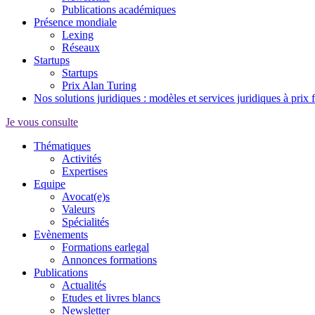
Publications académiques
Présence mondiale
Lexing
Réseaux
Startups
Startups
Prix Alan Turing
Nos solutions juridiques : modèles et services juridiques à prix 
Je vous consulte
Thématiques
Activités
Expertises
Equipe
Avocat(e)s
Valeurs
Spécialités
Evènements
Formations earlegal
Annonces formations
Publications
Actualités
Etudes et livres blancs
Newsletter