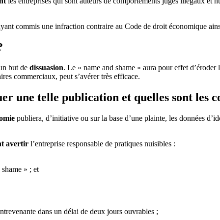
nt
les entreprises qui sont auteurs de comportements jugés illégaux et nu
ise ayant commis une infraction contraire au Code de droit économique ai
?
 un but de
dissuasion
. Le « name and shame » aura pour effet d’éroder 
naires commerciaux, peut s’avérer très efficace.
r une telle publication et quelles sont les c
omie
publiera, d’initiative ou sur la base d’une plainte, les données d’i
t avertir
l’entreprise responsable de pratiques nuisibles :
 shame » ; et
ontrevenante dans un délai de deux jours ouvrables ;