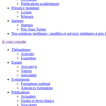
Publications académiques
Présence mondiale
Lexing
Réseaux
Startups
Startups
Prix Alan Turing
Nos solutions juridiques : modèles et services juridiques à prix 
Je vous consulte
Thématiques
Activités
Expertises
Equipe
Avocat(e)s
Valeurs
Spécialités
Evènements
Formations earlegal
Annonces formations
Publications
Actualités
Etudes et livres blancs
Newsletter