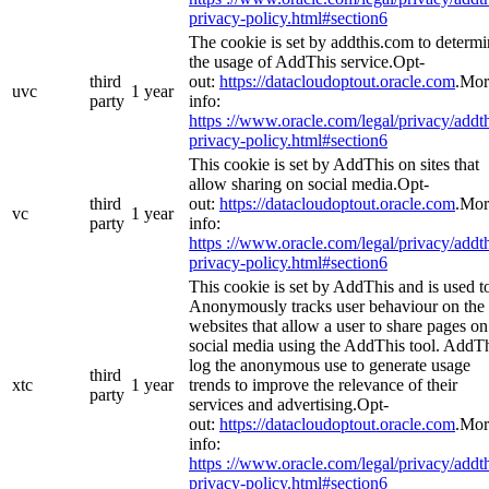
privacy-policy.html#section6
The cookie is set by addthis.com to determ
the usage of AddThis service.Opt-
third
out:
https://datacloudoptout.oracle.com
.Mor
uvc
1 year
party
info:
https ://www.oracle.com/legal/privacy/addth
privacy-policy.html#section6
This cookie is set by AddThis on sites that
allow sharing on social media.Opt-
third
out:
https://datacloudoptout.oracle.com
.Mor
vc
1 year
party
info:
https ://www.oracle.com/legal/privacy/addth
privacy-policy.html#section6
This cookie is set by AddThis and is used t
Anonymously tracks user behaviour on the
websites that allow a user to share pages on
social media using the AddThis tool. AddT
log the anonymous use to generate usage
third
xtc
1 year
trends to improve the relevance of their
party
services and advertising.Opt-
out:
https://datacloudoptout.oracle.com
.Mor
info:
https ://www.oracle.com/legal/privacy/addth
privacy-policy.html#section6