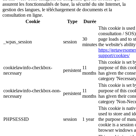
assurent les fonctionnalités de base, la sécurité du site Internet, la
gestion des langues, le téléchargement de documents et la
consultation en ligne.
Cookie
Type
Durée
This cookie is use
consultation / SOS)
30
page loads and to s
_wpas_session
session
minutes
the website's abilit
https://getawesom
support/cookies/
This cookie is set
cookielawinfo-checkbox-
11
purpose of this cook
persistent
necessary
months
has given the conse
category 'Necessary
This cookie is set
cookielawinfo-checkbox-non-
11
purpose of this cook
persistent
necessary
months
has given their con
category 'Non-Nece
This cookie is nati
used to store and id
PHPSESSID
session
1 year
the purpose of mana
cookie is a session 
browser windows ar