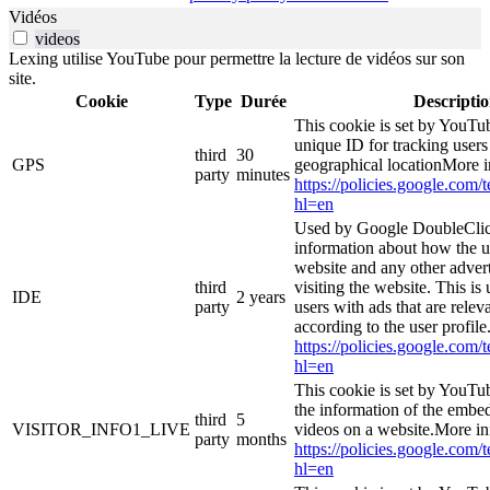
Vidéos
videos
Lexing utilise YouTube pour permettre la lecture de vidéos sur son
site.
Cookie
Type
Durée
Descripti
This cookie is set by YouTub
unique ID for tracking users
third
30
GPS
geographical locationMore i
party
minutes
https://policies.google.com/
hl=en
Used by Google DoubleClic
information about how the u
website and any other adver
third
visiting the website. This is
IDE
2 years
party
users with ads that are relev
according to the user profil
https://policies.google.com/
hl=en
This cookie is set by YouTu
the information of the emb
third
5
VISITOR_INFO1_LIVE
videos on a website.More in
party
months
https://policies.google.com/
hl=en