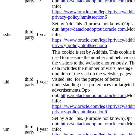
party
out:
https://datacloudoptout.oracle.com
.Mor
info:
https ://www.oracle.com/legal/privacy/addth
privacy-policy.html#section6
Set by AddThis. (Purpose not known)Opt-
out:
https://datacloudoptout.oracle.com
.Mor
third
sshs
1 year
info:
party
https ://www.oracle.com/legal/privacy/addth
privacy-policy.html#section6
This cookie is set by Addthis. This cookie i
used to measure the number and behavior o
the visitors to the website anonymously. Th
data includes the number of visits, average
duration of the visit on the website, pages
third
visited, etc. for the purpose of better
uid
1 year
party
understanding user preferences for targeted
advertisements.Opt-
out:
https://datacloudoptout.oracle.com
.Mor
info:
https ://www.oracle.com/legal/privacy/addth
privacy-policy.html#section6
Set by AddThis. (Purpose not known)Opt-
out:
https://datacloudoptout.oracle.com
.Mor
third
um
1 year
info:
party
https ://www.oracle.com/legal/privacy/addth