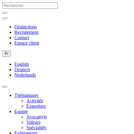
Distinctions
Recrutement
Contact
Espace client
Fr
English
Deutsch
Nederlands
Thématiques
Activités
Expertises
Equipe
Avocat(e)s
Valeurs
Spécialités
Evènements