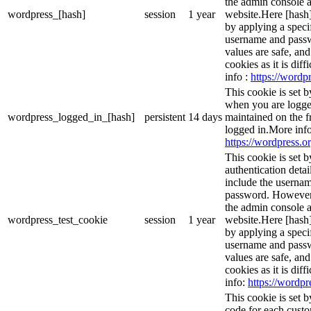
the admin console a
wordpress_[hash]
session
1 year
website.Here [hash] 
by applying a speci
username and passwo
values are safe, an
cookies as it is dif
info :
https://wordpr
This cookie is set 
when you are logge
wordpress_logged_in_[hash]
persistent
14 days
maintained on the f
logged in.More info
https://wordpress.or
This cookie is set b
authentication detai
include the userna
password. However, 
the admin console a
wordpress_test_cookie
session
1 year
website.Here [hash] 
by applying a speci
username and passwo
values are safe, an
cookies as it is dif
info:
https://wordpr
This cookie is set
code for each custo