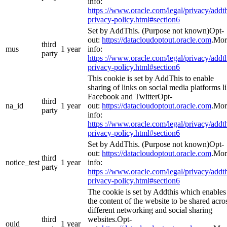
info:
https ://www.oracle.com/legal/privacy/addth
privacy-policy.html#section6
Set by AddThis. (Purpose not known)Opt-
out:
https://datacloudoptout.oracle.com
.Mor
third
mus
1 year
info:
party
https ://www.oracle.com/legal/privacy/addth
privacy-policy.html#section6
This cookie is set by AddThis to enable
sharing of links on social media platforms l
Facebook and TwitterOpt-
third
na_id
1 year
out:
https://datacloudoptout.oracle.com
.Mor
party
info:
https ://www.oracle.com/legal/privacy/addth
privacy-policy.html#section6
Set by AddThis. (Purpose not known)Opt-
out:
https://datacloudoptout.oracle.com
.Mor
third
notice_test
1 year
info:
party
https ://www.oracle.com/legal/privacy/addth
privacy-policy.html#section6
The cookie is set by Addthis which enables
the content of the website to be shared acro
different networking and social sharing
third
websites.Opt-
ouid
1 year