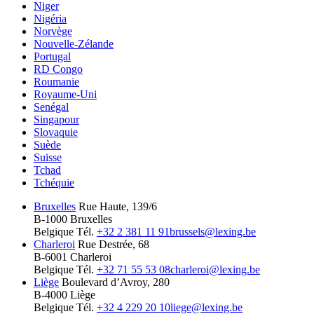
Niger
Nigéria
Norvège
Nouvelle-Zélande
Portugal
RD Congo
Roumanie
Royaume-Uni
Senégal
Singapour
Slovaquie
Suède
Suisse
Tchad
Tchéquie
Bruxelles
Rue Haute, 139/6
B-1000 Bruxelles
Belgique
Tél.
+32 2 381 11 91
brussels@lexing.be
Charleroi
Rue Destrée, 68
B-6001 Charleroi
Belgique
Tél.
+32 71 55 53 08
charleroi@lexing.be
Liège
Boulevard d’Avroy, 280
B-4000 Liège
Belgique
Tél.
+32 4 229 20 10
liege@lexing.be