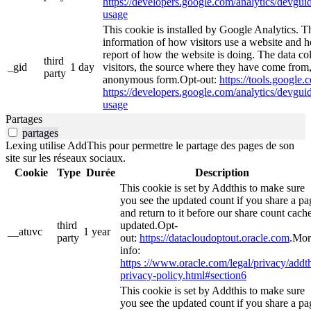
https://developers.google.com/analytics/devguide
usage
This cookie is installed by Google Analytics. Th
information of how visitors use a website and he
report of how the website is doing. The data co
third
_gid
1 day
visitors, the source where they have come from,
party
anonymous form.Opt-out:
https://tools.google
https://developers.google.com/analytics/devguide
usage
Partages
partages
Lexing utilise AddThis pour permettre le partage des pages de son
site sur les réseaux sociaux.
Cookie
Type
Durée
Description
This cookie is set by Addthis to make sure
you see the updated count if you share a pa
and return to it before our share count cache
third
updated.Opt-
__atuvc
1 year
party
out:
https://datacloudoptout.oracle.com
.Mor
info:
https ://www.oracle.com/legal/privacy/addth
privacy-policy.html#section6
This cookie is set by Addthis to make sure
you see the updated count if you share a pa