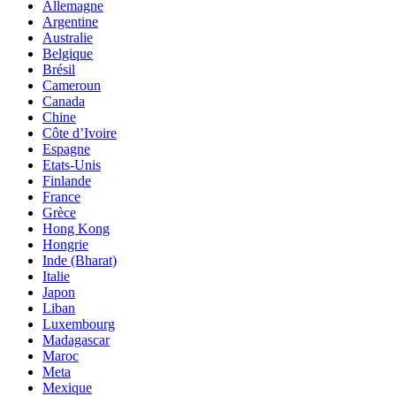
Allemagne
Argentine
Australie
Belgique
Brésil
Cameroun
Canada
Chine
Côte d’Ivoire
Espagne
Etats-Unis
Finlande
France
Grèce
Hong Kong
Hongrie
Inde (Bharat)
Italie
Japon
Liban
Luxembourg
Madagascar
Maroc
Meta
Mexique