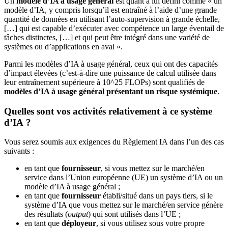
Un
modèle d’IA à usage général
est quant à lui défini comme « un
modèle d’IA, y compris lorsqu’il est entraîné à l’aide d’une grande
quantité de données en utilisant l’auto-supervision à grande échelle,
[…] qui est capable d’exécuter avec compétence un large éventail de
tâches distinctes, […] et qui peut être intégré dans une variété de
systèmes ou d’applications en aval ».
Parmi les modèles d’IA à usage général, ceux qui ont des capacités
d’impact élevées (c’est-à-dire une puissance de calcul utilisée dans
leur entraînement supérieure à 10^25 FLOPs) sont qualifiés de
modèles d’IA à usage général présentant un
risque systémique
.
Quelles sont vos activités relativement à ce système
d’IA ?
Vous serez soumis aux exigences du Règlement IA dans l’un des cas
suivants :
en tant que
fournisseur
, si vous mettez sur le marché/en
service dans l’Union européenne (UE) un système d’IA ou un
modèle d’IA à usage général ;
en tant que
fournisseur
établi/situé dans un pays tiers, si le
système d’IA que vous mettez sur le marché/en service génère
des résultats (
output
) qui sont utilisés dans l’UE ;
en tant que
déployeur
, si vous utilisez sous votre propre