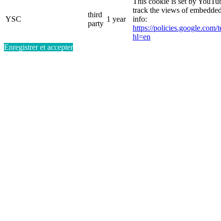
This cookie is set by YouTub
track the views of embedde
third
YSC
1 year
info:
party
https://policies.google.com/
hl=en
Enregistrer et accepter