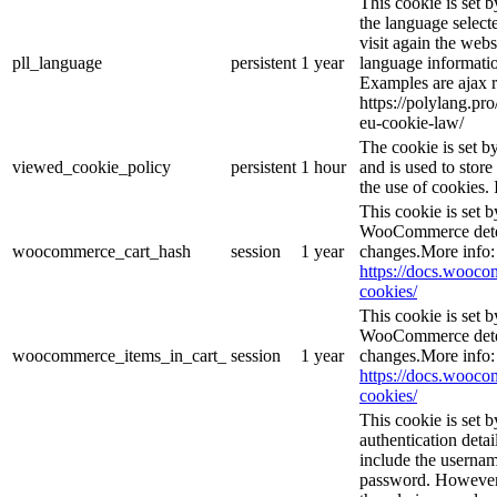
This cookie is set 
the language selec
visit again the webs
pll_language
persistent
1 year
language informatio
Examples are ajax r
https://polylang.pr
eu-cookie-law/
The cookie is set 
viewed_cookie_policy
persistent
1 hour
and is used to stor
the use of cookies. 
This cookie is set
WooCommerce deter
woocommerce_cart_hash
session
1 year
changes.More info:
https://docs.woo
cookies/
This cookie is set
WooCommerce deter
woocommerce_items_in_cart_
session
1 year
changes.More info:
https://docs.woo
cookies/
This cookie is set b
authentication detai
include the userna
password. However, 