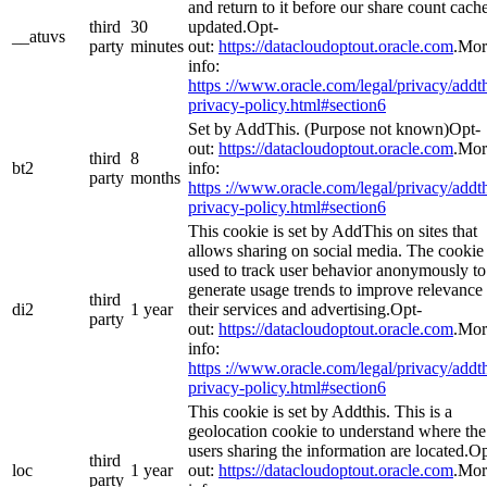
and return to it before our share count cache
third
30
updated.Opt-
__atuvs
party
minutes
out:
https://datacloudoptout.oracle.com
.Mor
info:
https ://www.oracle.com/legal/privacy/addth
privacy-policy.html#section6
Set by AddThis. (Purpose not known)Opt-
out:
https://datacloudoptout.oracle.com
.Mor
third
8
bt2
info:
party
months
https ://www.oracle.com/legal/privacy/addth
privacy-policy.html#section6
This cookie is set by AddThis on sites that
allows sharing on social media. The cookie 
used to track user behavior anonymously to
generate usage trends to improve relevance 
third
di2
1 year
their services and advertising.Opt-
party
out:
https://datacloudoptout.oracle.com
.Mor
info:
https ://www.oracle.com/legal/privacy/addth
privacy-policy.html#section6
This cookie is set by Addthis. This is a
geolocation cookie to understand where the
users sharing the information are located.Op
third
loc
1 year
out:
https://datacloudoptout.oracle.com
.Mor
party