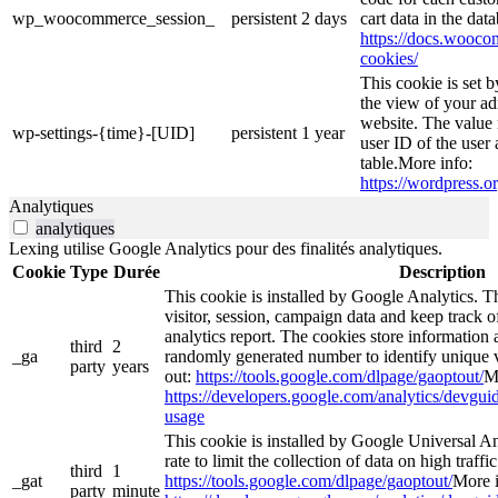
wp_woocommerce_session_
persistent
2 days
cart data in the da
https://docs.woo
cookies/
This cookie is set 
the view of your ad
website. The value 
wp-settings-{time}-[UID]
persistent
1 year
user ID of the user 
table.More info:
https://wordpress.or
Analytiques
analytiques
Lexing utilise Google Analytics pour des finalités analytiques.
Cookie
Type
Durée
Description
This cookie is installed by Google Analytics. Th
visitor, session, campaign data and keep track of 
analytics report. The cookies store informatio
third
2
_ga
randomly generated number to identify unique v
party
years
out:
https://tools.google.com/dlpage/gaoptout/
M
https://developers.google.com/analytics/devguide
usage
This cookie is installed by Google Universal Ana
rate to limit the collection of data on high traffi
third
1
_gat
https://tools.google.com/dlpage/gaoptout/
More i
party
minute