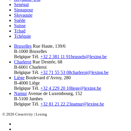
Senégal
Singapour
Slovaquie
Suède
Suisse
Tchad
Tchéquie
Bruxelles
Rue Haute, 139/6
B-1000 Bruxelles
Belgique
Tél.
+32 2 381 11 91
brussels@lexing.be
Charleroi
Rue Destrée, 68
B-6001 Charleroi
Belgique
Tél.
+32 71 55 53 08
charleroi@lexing.be
Liège
Boulevard d’Avroy, 280
B-4000 Liège
Belgique
Tél.
+32 4 229 20 10
liege@lexing.be
Namur
Avenue de Luxembourg, 152
B-5100 Jambes
Belgique
Tél.
+32 81 21 22 23
namur@lexing.be
© 2026 Creactivity | Lexing