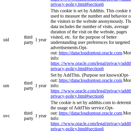
privacy-policy.html#section6
This cookie is set by Addthis. This cookie i
used to measure the number and behavior o
the visitors to the website anonymously. Th
data includes the number of visits, average
duration of the visit on the website, pages
third
visited, etc. for the purpose of better
uid
1 year
party
understanding user preferences for targeted
advertisements.Opt-
out:
https://datacloudoptout.oracle.com
.Mor
info:
https ://www.oracle.com/legal/privacy/addth
privacy-policy.html#section6
Set by AddThis. (Purpose not known)Opt-
out:
https://datacloudoptout.oracle.com
.Mor
third
um
1 year
info:
party
https ://www.oracle.com/legal/privacy/addth
privacy-policy.html#section6
The cookie is set by addthis.com to determ
the usage of AddThis service.Opt-
third
out:
https://datacloudoptout.oracle.com
.Mor
uvc
1 year
party
info:
https ://www.oracle.com/legal/privacy/addth
privacy-policy.html#section6