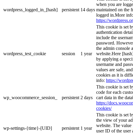
when you are logge
wordpress_logged_in_[hash]
persistent
14 days
maintained on the f
logged in.More info
https://wordpress.or
This cookie is set b
authentication detai
include the userna
password. However, 
the admin console a
wordpress_test_cookie
session
1 year
website.Here [hash] 
by applying a speci
username and passwo
values are safe, an
cookies as it is dif
info:
https://wordpr
This cookie is set
code for each custo
wp_woocommerce_session_
persistent
2 days
cart data in the da
https://docs.woo
cookies/
This cookie is set 
the view of your ad
website. The value 
wp-settings-{time}-[UID]
persistent
1 year
user ID of the user 