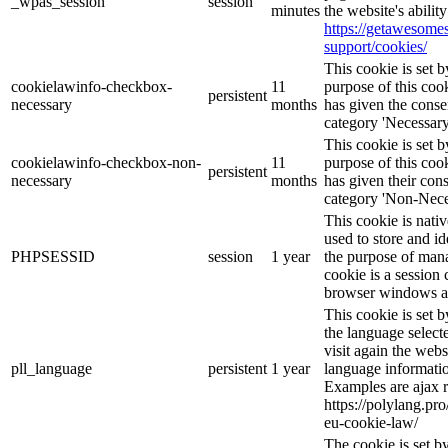
_wpas_session
session
minutes
the website's abilit
https://getawesom
support/cookies/
This cookie is set
cookielawinfo-checkbox-
11
purpose of this cook
persistent
necessary
months
has given the conse
category 'Necessary
This cookie is set
cookielawinfo-checkbox-non-
11
purpose of this cook
persistent
necessary
months
has given their con
category 'Non-Nece
This cookie is nati
used to store and id
PHPSESSID
session
1 year
the purpose of mana
cookie is a session 
browser windows ar
This cookie is set 
the language selec
visit again the webs
pll_language
persistent
1 year
language informatio
Examples are ajax r
https://polylang.pr
eu-cookie-law/
The cookie is set 