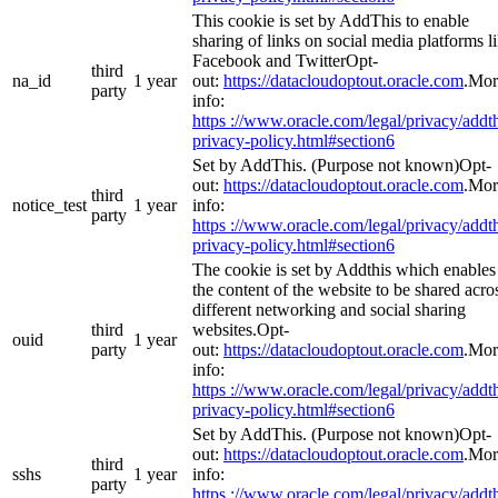
This cookie is set by AddThis to enable
sharing of links on social media platforms l
Facebook and TwitterOpt-
third
na_id
1 year
out:
https://datacloudoptout.oracle.com
.Mor
party
info:
https ://www.oracle.com/legal/privacy/addth
privacy-policy.html#section6
Set by AddThis. (Purpose not known)Opt-
out:
https://datacloudoptout.oracle.com
.Mor
third
notice_test
1 year
info:
party
https ://www.oracle.com/legal/privacy/addth
privacy-policy.html#section6
The cookie is set by Addthis which enables
the content of the website to be shared acro
different networking and social sharing
third
websites.Opt-
ouid
1 year
party
out:
https://datacloudoptout.oracle.com
.Mor
info:
https ://www.oracle.com/legal/privacy/addth
privacy-policy.html#section6
Set by AddThis. (Purpose not known)Opt-
out:
https://datacloudoptout.oracle.com
.Mor
third
sshs
1 year
info:
party
https ://www.oracle.com/legal/privacy/addth