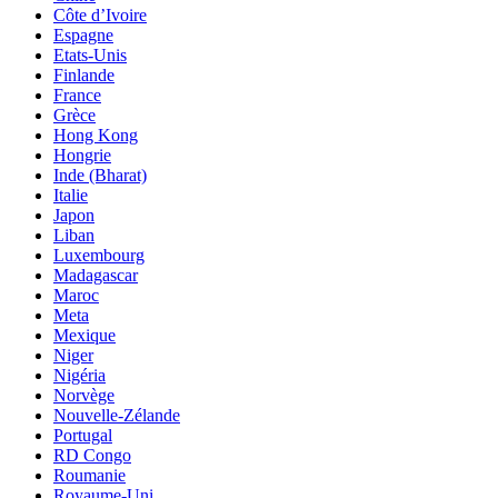
Côte d’Ivoire
Espagne
Etats-Unis
Finlande
France
Grèce
Hong Kong
Hongrie
Inde (Bharat)
Italie
Japon
Liban
Luxembourg
Madagascar
Maroc
Meta
Mexique
Niger
Nigéria
Norvège
Nouvelle-Zélande
Portugal
RD Congo
Roumanie
Royaume-Uni