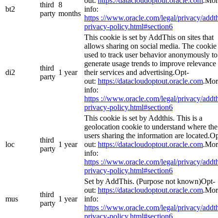
out:
https://datacloudoptout.oracle.com
.Mor
third
8
bt2
info:
party
months
https ://www.oracle.com/legal/privacy/addth
privacy-policy.html#section6
This cookie is set by AddThis on sites that
allows sharing on social media. The cookie 
used to track user behavior anonymously to
generate usage trends to improve relevance 
third
di2
1 year
their services and advertising.Opt-
party
out:
https://datacloudoptout.oracle.com
.Mor
info:
https ://www.oracle.com/legal/privacy/addth
privacy-policy.html#section6
This cookie is set by Addthis. This is a
geolocation cookie to understand where the
users sharing the information are located.Op
third
loc
1 year
out:
https://datacloudoptout.oracle.com
.Mor
party
info:
https ://www.oracle.com/legal/privacy/addth
privacy-policy.html#section6
Set by AddThis. (Purpose not known)Opt-
out:
https://datacloudoptout.oracle.com
.Mor
third
mus
1 year
info:
party
https ://www.oracle.com/legal/privacy/addth
privacy-policy.html#section6