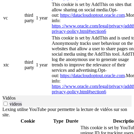
This cookie is set by AddThis on sites that
allow sharing on social media.Opt-
third
out:
https://datacloudoptout.oracle.com
.Mor
vc
1 year
party
info:
https ://www.oracle.com/legal/privacy/addth
privacy-policy.html#section6
This cookie is set by AddThis and is used t
Anonymously tracks user behaviour on the
websites that allow a user to share pages on
social media using the AddThis tool. AddT
log the anonymous use to generate usage
third
xtc
1 year
trends to improve the relevance of their
party
services and advertising.Opt-
out:
https://datacloudoptout.oracle.com
.Mor
info:
https ://www.oracle.com/legal/privacy/addth
privacy-policy.html#section6
Vidéos
videos
Lexing utilise YouTube pour permettre la lecture de vidéos sur son
site.
Cookie
Type
Durée
Descripti
This cookie is set by YouTub
unique ID for tracking users