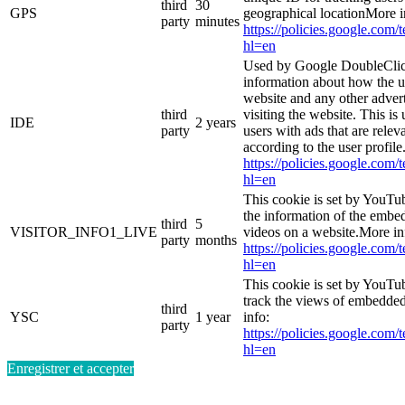
third
30
GPS
geographical locationMore i
party
minutes
https://policies.google.com/
hl=en
Used by Google DoubleClic
information about how the u
website and any other adver
third
visiting the website. This is
IDE
2 years
party
users with ads that are relev
according to the user profil
https://policies.google.com/
hl=en
This cookie is set by YouTu
the information of the emb
third
5
VISITOR_INFO1_LIVE
videos on a website.More in
party
months
https://policies.google.com/
hl=en
This cookie is set by YouTub
track the views of embedde
third
YSC
1 year
info:
party
https://policies.google.com/
hl=en
Enregistrer et accepter