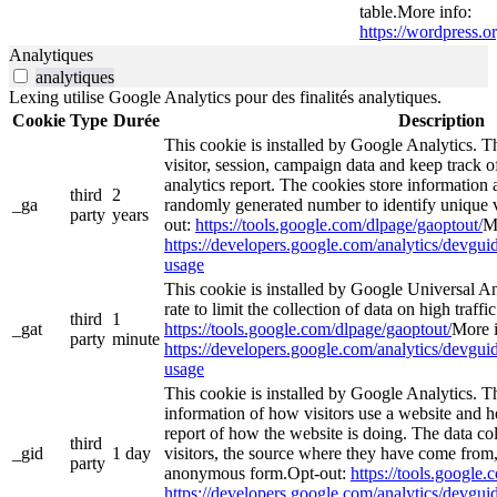
table.More info:
https://wordpress.or
Analytiques
analytiques
Lexing utilise Google Analytics pour des finalités analytiques.
Cookie
Type
Durée
Description
This cookie is installed by Google Analytics. Th
visitor, session, campaign data and keep track of 
analytics report. The cookies store informatio
third
2
_ga
randomly generated number to identify unique v
party
years
out:
https://tools.google.com/dlpage/gaoptout/
M
https://developers.google.com/analytics/devguide
usage
This cookie is installed by Google Universal Ana
rate to limit the collection of data on high traffi
third
1
_gat
https://tools.google.com/dlpage/gaoptout/
More i
party
minute
https://developers.google.com/analytics/devguide
usage
This cookie is installed by Google Analytics. Th
information of how visitors use a website and he
report of how the website is doing. The data co
third
_gid
1 day
visitors, the source where they have come from,
party
anonymous form.Opt-out:
https://tools.google
https://developers.google.com/analytics/devguide