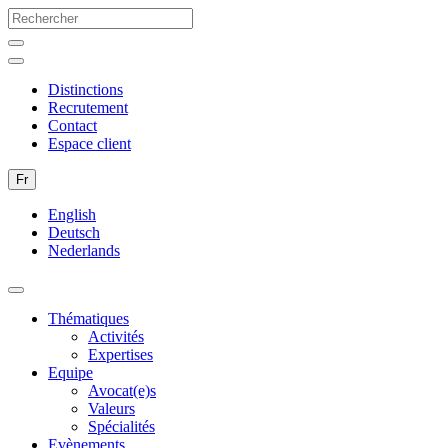
Distinctions
Recrutement
Contact
Espace client
Fr
English
Deutsch
Nederlands
Thématiques
Activités
Expertises
Equipe
Avocat(e)s
Valeurs
Spécialités
Evènements