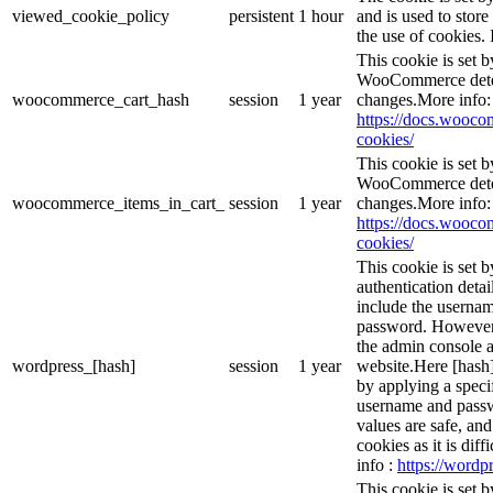
viewed_cookie_policy
persistent
1 hour
and is used to stor
the use of cookies. 
This cookie is set
WooCommerce deter
woocommerce_cart_hash
session
1 year
changes.More info:
https://docs.woo
cookies/
This cookie is set
WooCommerce deter
woocommerce_items_in_cart_
session
1 year
changes.More info:
https://docs.woo
cookies/
This cookie is set b
authentication detai
include the userna
password. However, 
the admin console a
wordpress_[hash]
session
1 year
website.Here [hash] 
by applying a speci
username and passwo
values are safe, an
cookies as it is dif
info :
https://wordpr
This cookie is set 