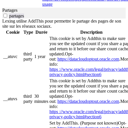
usage
Partages
partages
Lexing utilise AddThis pour permettre le partage des pages de son
site sur les réseaux sociaux.
Cookie
Type
Durée
Description
This cookie is set by Addthis to make sure
you see the updated count if you share a pa
and return to it before our share count cache
third
updated.Opt-
__atuvc
1 year
party
out:
https://datacloudoptout.oracle.com
.Mor
info:
https ://www.oracle.com/legal/privacy/addth
privacy-policy.html#section6
This cookie is set by Addthis to make sure
you see the updated count if you share a pa
and return to it before our share count cache
third
30
updated.Opt-
__atuvs
party
minutes
out:
https://datacloudoptout.oracle.com
.Mor
info:
https ://www.oracle.com/legal/privacy/addth
privacy-policy.html#section6
Set by AddThis. (Purpose not known)Opt-