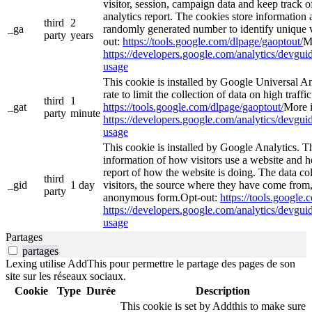
visitor, session, campaign data and keep track of 
analytics report. The cookies store informatio
third
2
_ga
randomly generated number to identify unique v
party
years
out:
https://tools.google.com/dlpage/gaoptout/
M
https://developers.google.com/analytics/devguide
usage
This cookie is installed by Google Universal Ana
rate to limit the collection of data on high traffi
third
1
_gat
https://tools.google.com/dlpage/gaoptout/
More i
party
minute
https://developers.google.com/analytics/devguide
usage
This cookie is installed by Google Analytics. Th
information of how visitors use a website and he
report of how the website is doing. The data co
third
_gid
1 day
visitors, the source where they have come from,
party
anonymous form.Opt-out:
https://tools.google
https://developers.google.com/analytics/devguide
usage
Partages
partages
Lexing utilise AddThis pour permettre le partage des pages de son
site sur les réseaux sociaux.
Cookie
Type
Durée
Description
This cookie is set by Addthis to make sure