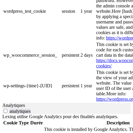
password. However, 
the admin console a
wordpress_test_cookie
session
1 year
website.Here [hash] 
by applying a speci
username and passwo
values are safe, an
cookies as it is dif
info:
https://wordpr
This cookie is set
code for each custo
wp_woocommerce_session_
persistent
2 days
cart data in the da
https://docs.woo
cookies/
This cookie is set 
the view of your ad
website. The value 
wp-settings-{time}-[UID]
persistent
1 year
user ID of the user 
table.More info:
https://wordpress.or
Analytiques
analytiques
Lexing utilise Google Analytics pour des finalités analytiques.
Cookie
Type
Durée
Description
This cookie is installed by Google Analytics. Th