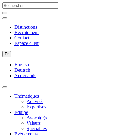
Distinctions
Recrutement
Contact
Espace client
Fr
English
Deutsch
Nederlands
Thématiques
Activités
Expertises
Equipe
Avocat(e)s
Valeurs
Spécialités
Evènements