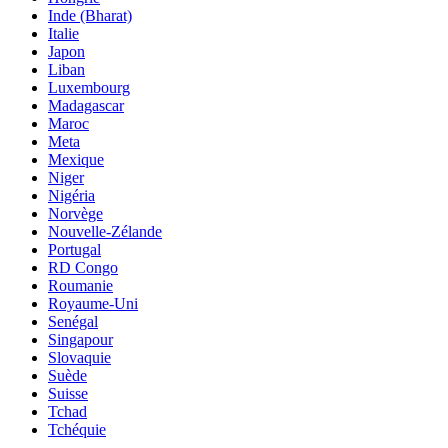
Inde (Bharat)
Italie
Japon
Liban
Luxembourg
Madagascar
Maroc
Meta
Mexique
Niger
Nigéria
Norvège
Nouvelle-Zélande
Portugal
RD Congo
Roumanie
Royaume-Uni
Senégal
Singapour
Slovaquie
Suède
Suisse
Tchad
Tchéquie