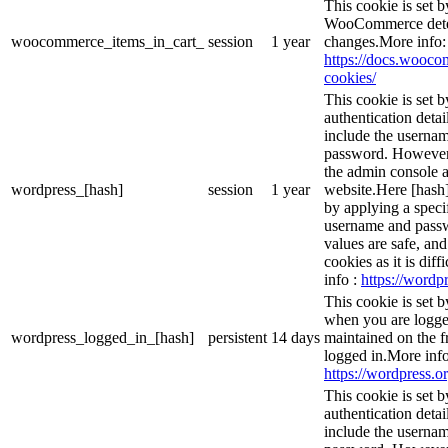
This cookie is set
WooCommerce deter
woocommerce_items_in_cart_
session
1 year
changes.More info:
https://docs.woo
cookies/
This cookie is set b
authentication detai
include the userna
password. However, 
the admin console a
wordpress_[hash]
session
1 year
website.Here [hash] 
by applying a speci
username and passwo
values are safe, an
cookies as it is dif
info :
https://wordpr
This cookie is set 
when you are logge
wordpress_logged_in_[hash]
persistent
14 days
maintained on the f
logged in.More info
https://wordpress.or
This cookie is set b
authentication detai
include the userna