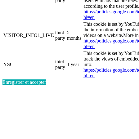
party
users with ads that are relev
according to the user profil
https://policies.google.com/
hl=en
This cookie is set by YouTu
the information of the emb
third
5
VISITOR_INFO1_LIVE
videos on a website.More in
party
months
https://policies.google.com/
hl=en
This cookie is set by YouTub
track the views of embedde
third
YSC
1 year
info:
party
https://policies.google.com/
hl=en
Enregistrer et accepter