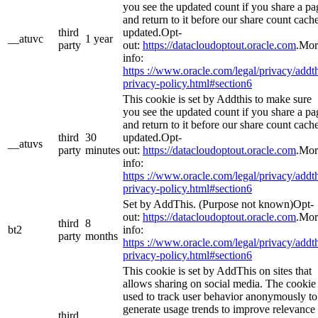
you see the updated count if you share a pa
and return to it before our share count cache
third
updated.Opt-
__atuvc
1 year
party
out:
https://datacloudoptout.oracle.com
.Mor
info:
https ://www.oracle.com/legal/privacy/addth
privacy-policy.html#section6
This cookie is set by Addthis to make sure
you see the updated count if you share a pa
and return to it before our share count cache
third
30
updated.Opt-
__atuvs
party
minutes
out:
https://datacloudoptout.oracle.com
.Mor
info:
https ://www.oracle.com/legal/privacy/addth
privacy-policy.html#section6
Set by AddThis. (Purpose not known)Opt-
out:
https://datacloudoptout.oracle.com
.Mor
third
8
bt2
info:
party
months
https ://www.oracle.com/legal/privacy/addth
privacy-policy.html#section6
This cookie is set by AddThis on sites that
allows sharing on social media. The cookie 
used to track user behavior anonymously to
generate usage trends to improve relevance 
third