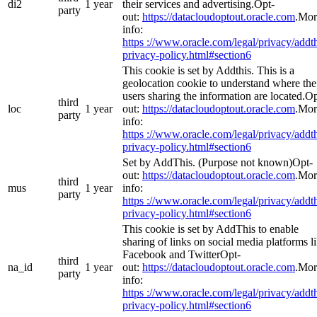
di2
1 year
their services and advertising.Opt-
party
out:
https://datacloudoptout.oracle.com
.Mor
info:
https ://www.oracle.com/legal/privacy/addth
privacy-policy.html#section6
This cookie is set by Addthis. This is a
geolocation cookie to understand where the
users sharing the information are located.Op
third
loc
1 year
out:
https://datacloudoptout.oracle.com
.Mor
party
info:
https ://www.oracle.com/legal/privacy/addth
privacy-policy.html#section6
Set by AddThis. (Purpose not known)Opt-
out:
https://datacloudoptout.oracle.com
.Mor
third
mus
1 year
info:
party
https ://www.oracle.com/legal/privacy/addth
privacy-policy.html#section6
This cookie is set by AddThis to enable
sharing of links on social media platforms l
Facebook and TwitterOpt-
third
na_id
1 year
out:
https://datacloudoptout.oracle.com
.Mor
party
info:
https ://www.oracle.com/legal/privacy/addth
privacy-policy.html#section6