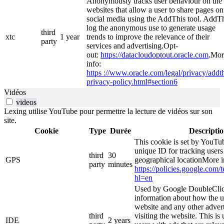
Anonymously tracks user behaviour on the
websites that allow a user to share pages on
social media using the AddThis tool. AddT
log the anonymous use to generate usage
third
xtc
1 year
trends to improve the relevance of their
party
services and advertising.Opt-
out:
https://datacloudoptout.oracle.com
.Mor
info:
https ://www.oracle.com/legal/privacy/addth
privacy-policy.html#section6
Vidéos
videos
Lexing utilise YouTube pour permettre la lecture de vidéos sur son
site.
Cookie
Type
Durée
Descripti
This cookie is set by YouTub
unique ID for tracking users
third
30
GPS
geographical locationMore i
party
minutes
https://policies.google.com/
hl=en
Used by Google DoubleClic
information about how the u
website and any other adver
third
visiting the website. This is
IDE
2 years