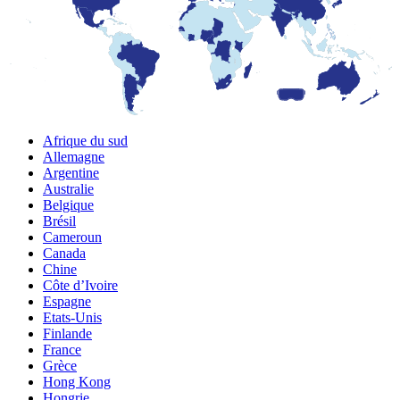
Afrique du sud
Allemagne
Argentine
Australie
Belgique
Brésil
Cameroun
Canada
Chine
Côte d’Ivoire
Espagne
Etats-Unis
Finlande
France
Grèce
Hong Kong
Hongrie