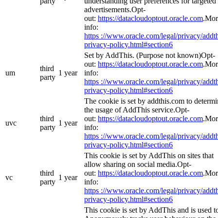
party
understanding user preferences for targeted
advertisements.Opt-
out:
https://datacloudoptout.oracle.com
.Mor
info:
https ://www.oracle.com/legal/privacy/addth
privacy-policy.html#section6
Set by AddThis. (Purpose not known)Opt-
out:
https://datacloudoptout.oracle.com
.Mor
third
um
1 year
info:
party
https ://www.oracle.com/legal/privacy/addth
privacy-policy.html#section6
The cookie is set by addthis.com to determ
the usage of AddThis service.Opt-
third
out:
https://datacloudoptout.oracle.com
.Mor
uvc
1 year
party
info:
https ://www.oracle.com/legal/privacy/addth
privacy-policy.html#section6
This cookie is set by AddThis on sites that
allow sharing on social media.Opt-
third
out:
https://datacloudoptout.oracle.com
.Mor
vc
1 year
party
info:
https ://www.oracle.com/legal/privacy/addth
privacy-policy.html#section6
This cookie is set by AddThis and is used t