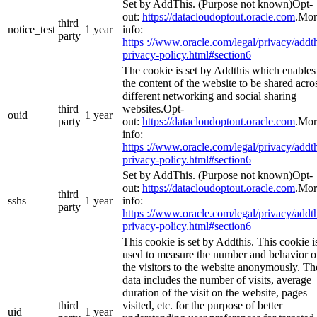
Set by AddThis. (Purpose not known)Opt-
out:
https://datacloudoptout.oracle.com
.Mor
third
notice_test
1 year
info:
party
https ://www.oracle.com/legal/privacy/addth
privacy-policy.html#section6
The cookie is set by Addthis which enables
the content of the website to be shared acro
different networking and social sharing
third
websites.Opt-
ouid
1 year
party
out:
https://datacloudoptout.oracle.com
.Mor
info:
https ://www.oracle.com/legal/privacy/addth
privacy-policy.html#section6
Set by AddThis. (Purpose not known)Opt-
out:
https://datacloudoptout.oracle.com
.Mor
third
sshs
1 year
info:
party
https ://www.oracle.com/legal/privacy/addth
privacy-policy.html#section6
This cookie is set by Addthis. This cookie i
used to measure the number and behavior o
the visitors to the website anonymously. Th
data includes the number of visits, average
duration of the visit on the website, pages
third
visited, etc. for the purpose of better
uid
1 year