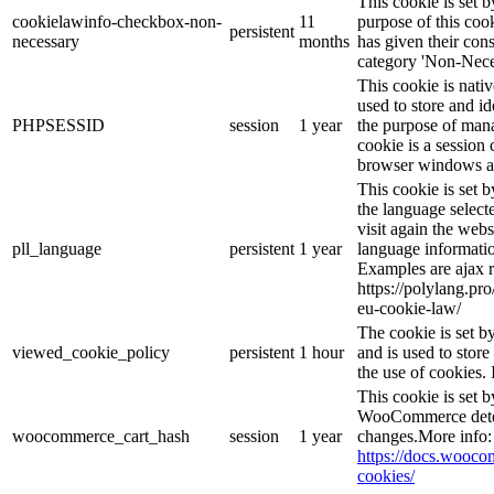
This cookie is set
cookielawinfo-checkbox-non-
11
purpose of this cook
persistent
necessary
months
has given their con
category 'Non-Nece
This cookie is nati
used to store and id
PHPSESSID
session
1 year
the purpose of mana
cookie is a session 
browser windows ar
This cookie is set 
the language selec
visit again the webs
pll_language
persistent
1 year
language informatio
Examples are ajax r
https://polylang.pr
eu-cookie-law/
The cookie is set 
viewed_cookie_policy
persistent
1 hour
and is used to stor
the use of cookies. 
This cookie is set
WooCommerce deter
woocommerce_cart_hash
session
1 year
changes.More info:
https://docs.woo
cookies/